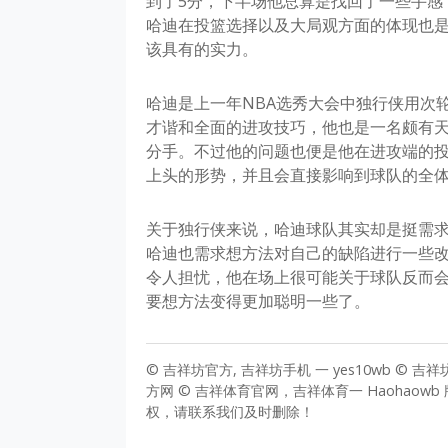
到了5分，下半场他总算是找回了一些手感
哈迪在投篮选择以及大局观方面的体现也
该具有的实力。
哈迪是上一年NBA选秀大会中独行侠用次
才谐和全面的进攻技巧，他也是一名颇有
分手。不过他的问题也便是他在进攻端的
上头的形势，并且会直接影响到球队的全
关于独行侠来说，哈迪球队其实却是挺需
哈迪也需求想方法对自己的缺陷进行一些
令人担忧，他在场上很可能关于球队反而
要想方法变得更加聪明一些了。
© 吉祥坊官方, 吉祥坊手机 一 yes10wb © 吉祥
方网 © 吉祥体育官网，吉祥体育一 Haohao
权，请联系我们及时删除！