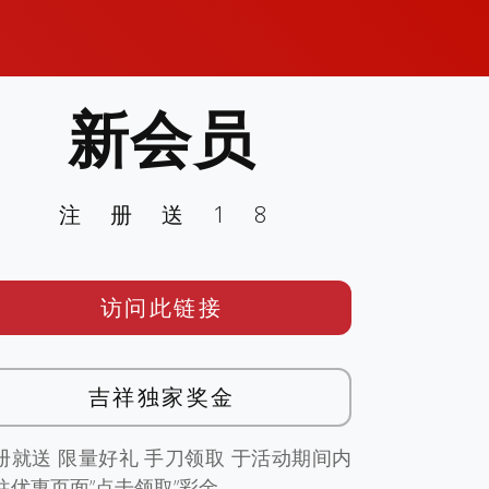
新会员
注册送18
访问此链接
吉祥独家奖金
册就送 限量好礼 手刀领取 于活动期间内
往优惠页面”点击领取”彩金。