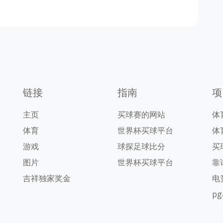
链接
指南
项
主页
买球赛的网站
体
体育
世界杯买球平台
体
游戏
球探足球比分
买
图片
世界杯买球平台
靠
吉祥独家奖金
电
p