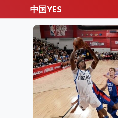
中国YES