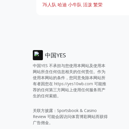
76人队
哈迪
小牛队
活泼
繁荣
中国YES
中国YES 不承担与您使用本网站及使用本
网站所含任何信息相关的任何责任。作为
使用本网站的条件，您同意免除本网站所
有者因您在
https://yes10wb.com
可能推
荐的任何第三方网站上使用任何服务而产
生的任何索赔。
关联方披露：Sportsbook & Casino
Review 可能会因访问体育博彩网站而获得
广告佣金。