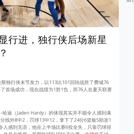
显行进，独行侠后场新星
？
斯独行侠末节发力，以113比101回转战胜了费城76
了首场成功，现在战绩为1胜1负，而76人在夏天联赛
迪（Jaden Hardy）的体现其实并不能令人感到满
分线外8中2，罚球13中12，拿下了24分6篮板5助攻1
令人感到无语，他在上半场比赛6投全失，只靠罚球得