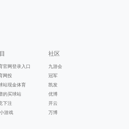
目
社区
育官网登录入口
九游会
育网投
冠军
球站现金体育
凯发
谱的买球站
优博
竞下注
开云
g小游戏
万博