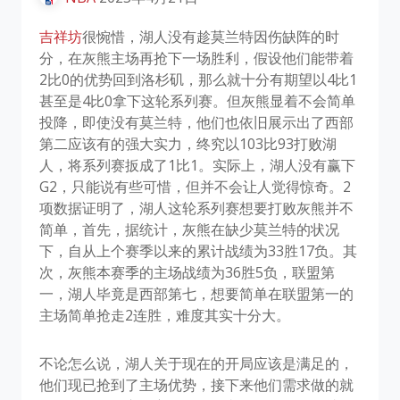
吉祥坊
很惋惜，湖人没有趁莫兰特因伤缺阵的时
分，在灰熊主场再抢下一场胜利，假设他们能带着
2比0的优势回到洛杉矶，那么就十分有期望以4比1
甚至是4比0拿下这轮系列赛。但灰熊显着不会简单
投降，即使没有莫兰特，他们也依旧展示出了西部
第二应该有的强大实力，终究以103比93打败湖
人，将系列赛扳成了1比1。实际上，湖人没有赢下
G2，只能说有些可惜，但并不会让人觉得惊奇。2
项数据证明了，湖人这轮系列赛想要打败灰熊并不
简单，首先，据统计，灰熊在缺少莫兰特的状况
下，自从上个赛季以来的累计战绩为33胜17负。其
次，灰熊本赛季的主场战绩为36胜5负，联盟第
一，湖人毕竟是西部第七，想要简单在联盟第一的
主场简单抢走2连胜，难度其实十分大。
不论怎么说，湖人关于现在的开局应该是满足的，
他们现已抢到了主场优势，接下来他们需求做的就