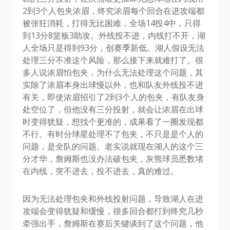
2到3个人包夹浓眉，终究浓眉每个回合在进攻端都
被张狂消耗，打得无比困难，全场14投4中，只得
到13分8篮板3助攻。外线投不进，内线打不开，湖
人全场只是得到93分，创赛季新低。湖人假设无法
处理三分不准这个风险，那么接下来就难打了。很
多人说浓眉怕包夹，为什么无法处理这个问题，其
实除了浓眉本身出球慢以外，也和队友外线投不进
有关，即使浓眉招引了2到3个人的包夹，有队友身
处空位了，但他没有三分投射，就会让浓眉在出球
时变得犹疑，想找个更准的，成果看了一圈发现都
不行。有时分球星处理不了包夹，不只是是个人的
问题，是全队的问题。老实说就现在湖人的这个三
分才华，詹姆斯也没办法破包夹，灰熊球员悉数堵
在内线，突不进去，投不进去，真的难过。
因为无法处理包夹和外线投射问题，导致湖人在进
攻端会变得犹疑和缓慢，很多回合都打到终究几秒
牵强出手，詹姆斯在赛后关键谈到了这个问题，他