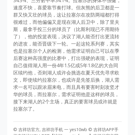
34.5%、三分射中率34.1%。拉塞尔的身体不强健，
速度不快，喜爱靠节奏打球。但灰熊的后卫都是一
群又快又壮的球员，这让拉塞尔在攻防两端都打得
很难过，而他偏偏又是现在湖人后卫中，除了里夫
斯，最拿手投三分的球员了（比斯利现已不用期待
了），他的投篮表现，决议了湖人能否打出更流转
的进攻，能否晋级下一轮。一起这轮系列赛，其实
也是拉塞尔个人的检测，他需求证明自己可以在季
后赛这种高强度的比赛中，打出强硬的表现，证明
自己值得湖人用一份4年1.5亿或5年1.8亿的大合同
区续约他，否则湖人或许会挑选在夏天优先寻求欧
文，即使续约拉塞尔，也或许是先签后换，湖人需
求一名可以跟浓眉来电，而且具有要害时刻攻坚才
华的球员，而拉塞尔，需求证明他是这样的球员，
接下来湖人的2个主场，真正的要害球员或许就是
拉塞尔了。
© 吉祥坊官方, 吉祥坊手机 一 yes10wb © 吉祥坊APP手