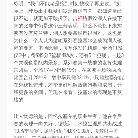
标明：“我们不能老是拖到时刻快没了再进攻。”实
际上，球员出手犹疑和缺乏自信有关，都知道自己
投不进，就更加不敢投了。
吉祥坊
假设湖人在接下
来的比赛中仍是这个三分表现，那么不论接下来灰
熊有没有莫兰特，湖人想要赢球都很困难。这也是
为什么，个人认为这轮系列赛拉塞尔会成为湖人破
局的要害。本场比赛，拉塞尔发挥糟糕，全场11投
仅2中，得到5分7篮板4助攻，还有5个犯规，一起3
个失误也是队内最多。系列赛第一战他的发挥也难
言超卓，全场17中7得到19分，在灰熊主场的两场
比赛合计28中9，射中率只需32.1%。只需拉塞尔能
在外线投进球，才华更好地解放詹姆斯和浓眉，开
释更多的空间，但现在来看，拉塞尔的表现是不及
格的。
让人忧虑的是，回忆拉塞尔的职业生涯，他在季后
赛的表现一向欠好，据统计，水拉生涯总共出战过
13场季后赛，场均得到14.8分5.3助，投篮射中率