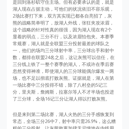
是回到洛杉矶守住主场。但有必要承认的是，就是
湖人现在占据主动，可他们的状况依旧不容乐观，
2场比赛打下来，双方其实现已都各自亮招了，灰
熊的战略简单明了，放湖人外线，张狂夹攻浓眉，
这个战略的针对性真的很强，因为湖人现在有2个
显着的弱点，三分不行，以及浓眉怕包夹。本赛季
常规赛，湖人就是全联盟三分投射最差的球队之
一，他们的场均三分球射中率，三分球出手和射中
数，都排在联盟24名之后，这让灰熊可以信任，在
三分线上铁了一整个赛季的湖人，不或许在季后赛
忽然变得神准，即使湖人的三分球能偶尔爆发一两
场，也不足以彻底打败灰熊。证据就是，湖人在第
一场比赛中三分投得不错，除了八村垒的5记三
分，里夫斯，詹姆斯，拉塞尔等人不才半场也投进
了三分球，全场16记三分让湖人得以打败灰熊。
但是来到第二场比赛，湖人火热的三分手感恢复到
常态，全场三分26中7，射中率只需26.9%，这么糟
糕的三分投射，让灰熊敢更加肆无忌惮地在内线用