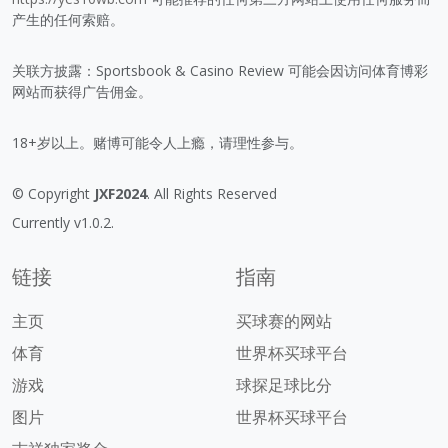
产生的任何索赔。
关联方披露：Sportsbook & Casino Review 可能会因访问体育博彩
网站而获得广告佣金。
18+岁以上。赌博可能令人上瘾，请理性参与。
© Copyright
JXF2024
. All Rights Reserved
Currently v1.0.2.
链接
指南
主页
买球赛的网站
体育
世界杯买球平台
游戏
球探足球比分
图片
世界杯买球平台