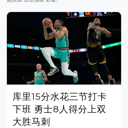
库里15分水花三节打卡
下班 勇士8人得分上双
大胜马刺