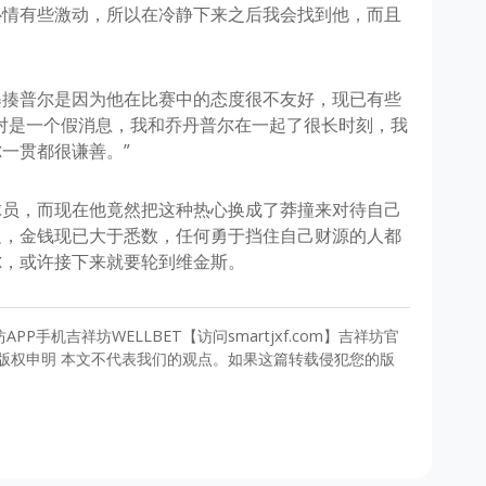
心情有些激动，所以在冷静下来之后我会找到他，而且
暴揍普尔是因为他在比赛中的态度很不友好，现已有些
对是一个假消息，我和乔丹普尔在一起了很长时刻，我
一贯都很谦善。”
球员，而现在他竟然把这种热心换成了莽撞来对待自己
边，金钱现已大于悉数，任何勇于挡住自己财源的人都
尔，或许接下来就要轮到维金斯。
坊APP手机吉祥坊WELLBET【访问smartjxf.com】吉祥坊官
wb 版权申明 本文不代表我们的观点。如果这篇转载侵犯您的版