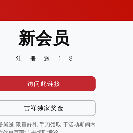
新会员
注册送18
访问此链接
吉祥独家奖金
册就送 限量好礼 手刀领取 于活动期间内
往优惠页面”点击领取”彩金。