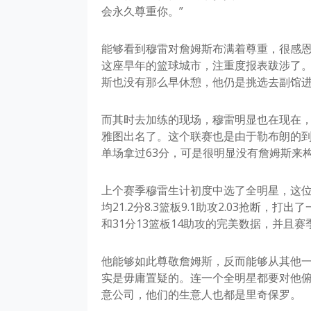
会永久尊重你。”
能够看到穆雷对詹姆斯布满着尊重，很感
这座早年的篮球城市，注重度报表跋涉了
斯也没有那么早休憩，他仍是挑选去副馆
而其时去加练的现场，穆雷明显也在现在
雅图出名了。这个联赛也是由于勒布朗的
单场拿过63分，可是很明显没有詹姆斯来
上个赛季穆雷生计初度中选了全明星，这位
均21.2分8.3篮板9.1助攻2.03抢断，
和31分13篮板14助攻的完美数据，并且
他能够如此尊敬詹姆斯，反而能够从其他
实是毋庸置疑的。连一个全明星都要对他
意公司，他们的生意人也都是里奇保罗。