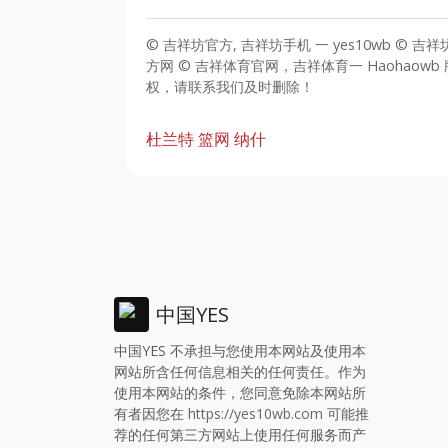
© 吉祥坊官方, 吉祥坊手机 一 yes10wb © 吉祥
方网 © 吉祥体育官网，吉祥体育一 Haohao
权，请联系我们及时删除！
杜兰特
篮网
纳什
中国YES
中国YES 不承担与您使用本网站及使用本
网站所含任何信息相关的任何责任。作为
使用本网站的条件，您同意免除本网站所
有者因您在
https://yes10wb.com
可能推
荐的任何第三方网站上使用任何服务而产