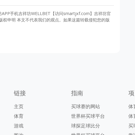
坊APP手机吉祥坊WELLBET【访问smartjxf.com】吉祥坊官
wb 版权申明 本文不代表我们的观点。如果这篇转载侵犯您的版
链接
指南
项
主页
买球赛的网站
体
体育
世界杯买球平台
体
游戏
球探足球比分
买