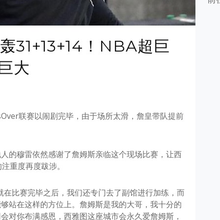
31+13+14！NBA超巨
巨大
wsOver联赛以闹剧完毕，由于场所太滑，詹皇带队提前
地人的穆雷依然感谢了詹姆斯亲临这个现场比赛，让西
的注重度再度跋涉。
就在比赛完毕之后，我们还专门去了副馆进行加练，而
能够站在这样的方位上。詹姆斯是我的大哥，我十分的
同会对你布满感恩，西雅图这座城市会永久爱詹姆斯，