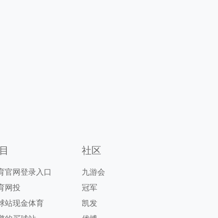
目
社区
育官网登录入口
九游会
育网投
冠军
球站现金体育
凯发