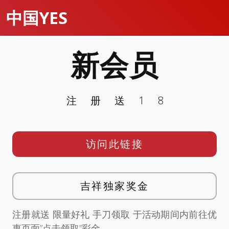
中国YES
新会员
注册送18
访问此链接
吉祥独家奖金
注册就送 限量好礼 手刀领取 于活动期间内前往优
惠页面”点击领取”彩金。