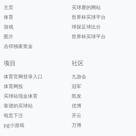
主页
买球赛的网站
体育
世界杯买球平台
游戏
球探足球比分
图片
世界杯买球平台
吉祥独家奖金
项目
社区
体育官网登录入口
九游会
体育网投
冠军
买球站现金体育
凯发
靠谱的买球站
优博
电竞下注
开云
pg小游戏
万博