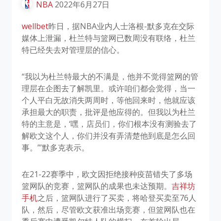
NBA
2022年6月27日
wellbet
昨日，据NBA业内人士洛根-默多克在交际
媒体上泄漏，杜兰特与篮网已数周没有联络，杜兰
特已经失去对管理层的信心。
“我以为杜兰特最大的不满是，他并不觉得篮网的管
理层在企图去了解凯里。或许咱们都会觉得，当一
个人平白无故消失两周时，等他回来时，他就应该
承担最大的职责，批评是他应得的。但我以为杜兰
特的主意是，‘嘿，店员们，你们根本没有测验去了
解欧文这个人，你们并没有弄清楚他到底是怎么回
事。’”默多克表示。
在21-22赛季中，欧文因拒绝接种疫苗错失了多场
篮网队的竞赛，篮网队的成果也未达预期。
吉祥坊
手机
之后，篮网队进行了买卖，将哈登买卖至76人
队，然后，尽管欧文获准出场竞赛，但篮网队也在