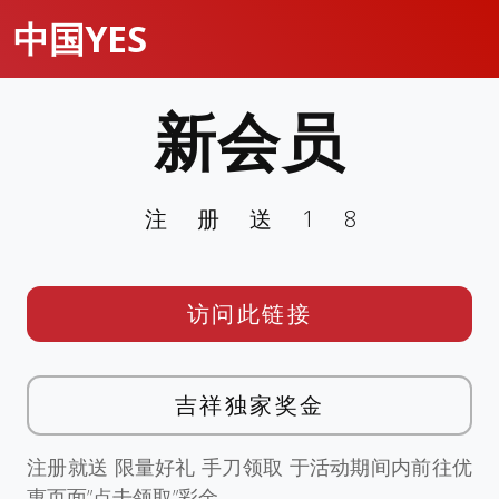
中国YES
新会员
注册送18
访问此链接
吉祥独家奖金
注册就送 限量好礼 手刀领取 于活动期间内前往优
惠页面”点击领取”彩金。