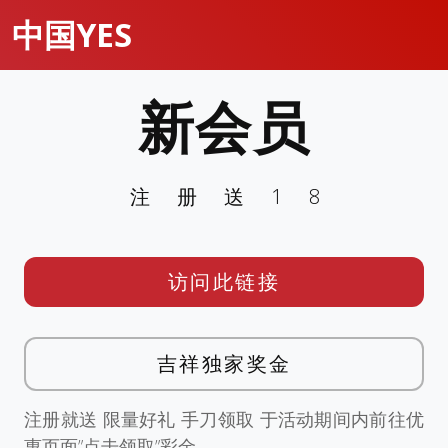
中国YES
新会员
注册送18
访问此链接
吉祥独家奖金
注册就送 限量好礼 手刀领取 于活动期间内前往优
惠页面”点击领取”彩金。