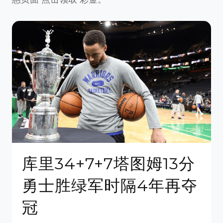
库里34+7+7塔图姆13分
勇士胜绿军时隔4年再夺
冠