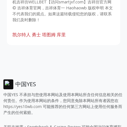
机吉祥坊WELLBET【访问smartjxf.com】吉祥坊官方网
© 吉祥体育官网，吉祥体育一 Haohaowb 版权申明 本文
不代表我们的观点。如果这篇转载侵犯您的版权，请联系
我们及时删除！
凯尔特人
勇士
塔图姆
库里
中国YES
中国YES 不承担与您使用本网站及使用本网站所含任何信息相关的任
何责任。作为使用本网站的条件，您同意免除本网站所有者因您在
https://yes10wb.com
可能推荐的任何第三方网站上使用任何服务而
产生的任何索赔。
关联方披露：Sportsbook & Casino Review 可能会因访问体育博彩