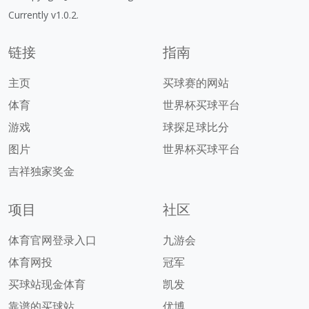
Currently v1.0.2.
链接
指南
主页
买球赛的网站
体育
世界杯买球平台
游戏
球探足球比分
图片
世界杯买球平台
吉祥独家奖金
项目
社区
体育官网登录入口
九游会
体育网投
冠军
买球站现金体育
凯发
靠谱的买球站
优博