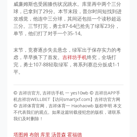
威廉姆斯也受困膝伤状况跳水。库里再中两个三分
球，已拿到了29分。本节末段，普尔时间短找到进
攻感觉，他连中三分球，其间还包括一个读秒超远
三分。三节打完，勇士87-64已抢先了绿军23分，
单节，他们打了对手一个35-14。
末节，竞赛逐步失去悬念，绿军出于保存实力的考
虑，早早换下了首发。
吉祥坊手机
​终究，全场打
完，勇士107-88轻取绿军，将系列赛总分扳成1-1
平。
© 吉祥坊官方, 吉祥坊手机 一 yes10wb © 吉祥坊APP手
机吉祥坊WELLBET【访问smartjxf.com】吉祥坊官方网
© 吉祥体育官网，吉祥体育一 Haohaowb 版权申明 本文
不代表我们的观点。如果这篇转载侵犯您的版权，请联系
我们及时删除！
塔图姆
布朗
库里
汤普森
霍福德