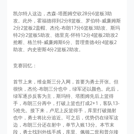
凯尔特人这边，杰森-塔图姆空砍28分6篮板3助
攻。此外，霍福德得到2分8篮板、罗伯特-威廉姆斯
2分2篮板2盖帽、杰伦-布朗17分6篮板3助攻、斯玛
特2分2篮板5助攻、德里克-怀特12分4篮板2助攻2
抢断、格兰特-威廉姆斯6分、普理查德4分4篮板2
助攻、内史密斯4分2篮板2助攻。
竞赛回忆：
首节上来，维金斯三分入网，首要为勇士开张。但
很快，杰伦-布朗三分也中，绿军还以颜色。此后，
绿军逐步反客为主，斯玛特、塔图姆先后上篮得
手，布朗三分再中，打破上篮也打成2+1，客队13-
5抢先。接下来，卢尼上反篮得手，库里打破抛射
也中，勇士将比分追近。可之后，优势仍在绿军这
边，布朗三分还在射中，单节入账13分。本节末
段，勇士找到外线手感，库里、佩顿二世和普尔接