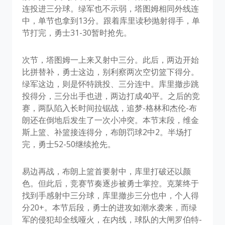
连投进三分球。绿军也不示弱，塔图姆相同外线连
中，单节也拿到13分。跟着库里读秒抛射得手，单
节打完，勇士31-30暂时抢先。
次节，塔图姆一上来又射中三分。此后，两边开始
比拼替补，勇士这边，别利察两次空切篮下得分。
绿军这边，则是怀特跳投、三分连中。库里撤步跳
投得分，三分出手也进，两边打成40平。之后的竞
赛，两队陷入长时间拉锯战，追梦-格林和杰伦-布
朗还在倒地后发生了一次小冲突。本节末段，维金
斯上篮、补篮接连得分，布朗罚球2中2。半场打
完，勇士52-50继续抢先。
易边再战，布朗上篮首要射中，库里打破还以颜
色。但此后，竞赛节奏逐步被勇士掌控。克莱终于
找到手感射中三分球，库里撤步三分也中，个人得
分20+。本节后段，勇士的进攻如潮水袭来，而绿
军的侵犯却全线哑火，在内线，球队的大闸罗伯特-