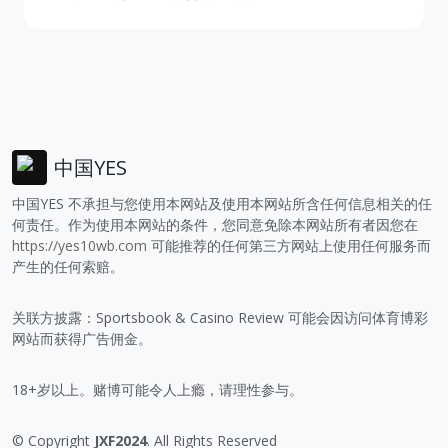
中国YES
中国YES 不承担与您使用本网站及使用本网站所含任何信息相关的任
何责任。作为使用本网站的条件，您同意免除本网站所有者因您在
https://yes10wb.com
可能推荐的任何第三方网站上使用任何服务而
产生的任何索赔。
关联方披露：Sportsbook & Casino Review 可能会因访问体育博彩
网站而获得广告佣金。
18+岁以上。赌博可能令人上瘾，请理性参与。
© Copyright
JXF2024
. All Rights Reserved