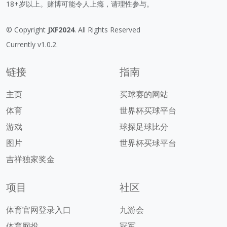
18+岁以上。赌博可能令人上瘾，请理性参与。
© Copyright
JXF2024
. All Rights Reserved
Currently v1.0.2.
链接
指南
主页
买球赛的网站
体育
世界杯买球平台
游戏
球探足球比分
图片
世界杯买球平台
吉祥独家奖金
项目
社区
体育官网登录入口
九游会
体育网投
冠军