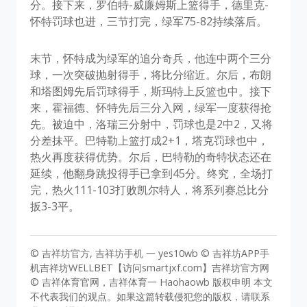
分。接下来，罗伯特-威廉姆斯上篮得手，德里克-
怀特罚球也进，三节打完，绿军75-82持续落后。
末节，怀特成为绿军的追分奇兵，他连中两个三分
球，一次突破抛射得手，将比分缩近。尔后，布朗
和塔图姆先后罚球得手，斯玛特上反篮也中。接下
来，霍福德、怀特先后三分入网，绿军一度获得抢
先。被迫中，洛瑞三分射中，罚球也是2中2，又将
分差抹平。巴特勒上篮打成2+1，塔克罚球也中，
热火再度获得优势。尔后，巴特勒的奇特状态还在
延续，他翻身跳投得手已拿到45分。终究，全场打
完，热火111-103打败凯尔特人，将系列赛总比分
扳3-3平。
© 吉祥坊官方, 吉祥坊手机 一 yes10wb © 吉祥坊APP手
机吉祥坊WELLBET【访问smartjxf.com】吉祥坊官方网
© 吉祥体育官网，吉祥体育一 Haohaowb 版权申明 本文
不代表我们的观点。如果这篇转载侵犯您的版权，请联系