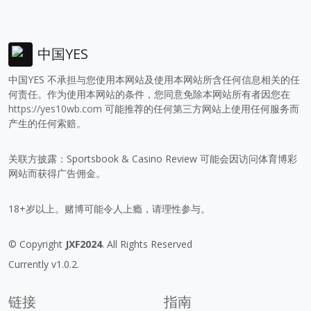
中国YES
中国YES 不承担与您使用本网站及使用本网站所含任何信息相关的任
何责任。作为使用本网站的条件，您同意免除本网站所有者因您在
https://yes10wb.com
可能推荐的任何第三方网站上使用任何服务而
产生的任何索赔。
关联方披露：Sportsbook & Casino Review 可能会因访问体育博彩
网站而获得广告佣金。
18+岁以上。赌博可能令人上瘾，请理性参与。
© Copyright
JXF2024
. All Rights Reserved
Currently v1.0.2.
链接
指南