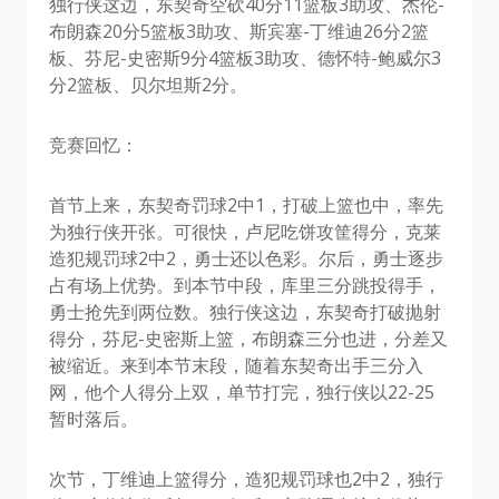
独行侠这边，东契奇空砍40分11篮板3助攻、杰伦-
布朗森20分5篮板3助攻、斯宾塞-丁维迪26分2篮
板、芬尼-史密斯9分4篮板3助攻、德怀特-鲍威尔3
分2篮板、贝尔坦斯2分。
竞赛回忆：
首节上来，东契奇罚球2中1，打破上篮也中，率先
为独行侠开张。可很快，卢尼吃饼攻筐得分，克莱
造犯规罚球2中2，勇士还以色彩。尔后，勇士逐步
占有场上优势。到本节中段，库里三分跳投得手，
勇士抢先到两位数。独行侠这边，东契奇打破抛射
得分，芬尼-史密斯上篮，布朗森三分也进，分差又
被缩近。来到本节末段，随着东契奇出手三分入
网，他个人得分上双，单节打完，独行侠以22-25
暂时落后。
次节，丁维迪上篮得分，造犯规罚球也2中2，独行