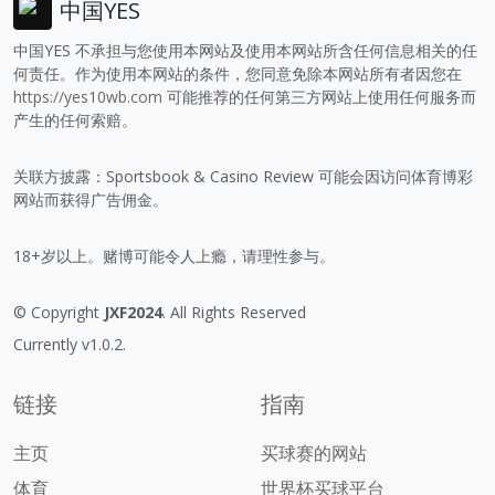
中国YES
中国YES 不承担与您使用本网站及使用本网站所含任何信息相关的任
何责任。作为使用本网站的条件，您同意免除本网站所有者因您在
https://yes10wb.com
可能推荐的任何第三方网站上使用任何服务而
产生的任何索赔。
关联方披露：Sportsbook & Casino Review 可能会因访问体育博彩
网站而获得广告佣金。
18+岁以上。赌博可能令人上瘾，请理性参与。
© Copyright
JXF2024
. All Rights Reserved
Currently v1.0.2.
链接
指南
主页
买球赛的网站
体育
世界杯买球平台