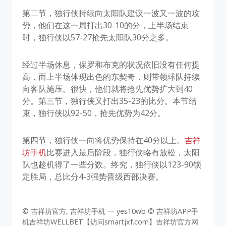
第二节，独行侠持续向太阳队建议一波又一波的攻
势，他们在这一局打出30-10的分，上半场结束
时，独行侠以57-27抢先太阳队30分之多。
经过半场休息，保罗和布克的状况依旧没有任何提
高，而上半场体现出色的东契奇，则带领球队持续
向客队施压。很快，他们就将抢先优势扩大到40
分。第三节，独行侠又打出35-23的比分。本节结
束，独行侠以92-50，抢先优势为42分。
第四节，独行侠一向将优势保持在40分以上。
吉祥
坊手机
​比赛进入最后阶段，独行侠略有放松，太阳
队也趁机得了一些分数。终究，独行侠以123-90锁
定胜局，总比分4-3强势晋级西部决赛。
© 吉祥坊官方, 吉祥坊手机 一 yes10wb © 吉祥坊APP手
机吉祥坊WELLBET【访问smartjxf.com】吉祥坊官方网