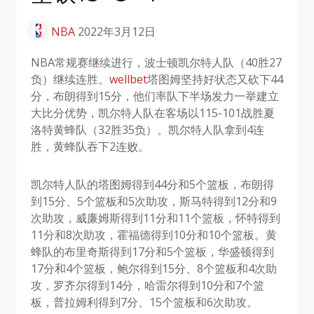
NBA
2022年3月12日
NBA常规赛继续进行，波士顿凯尔特人队（40胜27
负）继续连胜。
wellbet
塔图姆坚持好状态又砍下44
分，布朗得到15分，他们率队下半场发力一举建立
大比分优势，凯尔特人队在客场以115-101战胜夏
洛特黄蜂队（32胜35负）。凯尔特人队拿到4连
胜，黄蜂队吞下2连败。
凯尔特人队的塔图姆得到44分和5个篮板，布朗得
到15分、5个篮板和5次助攻，斯马特得到12分和9
次助攻，威廉姆斯得到11分和11个篮板，怀特得到
11分和8次助攻，霍福德得到10分和10个篮板。黄
蜂队的布里奇斯得到17分和5个篮板，华盛顿得到
17分和4个篮板，鲍尔得到15分、8个篮板和4次助
攻，罗齐尔得到14分，哈雷尔得到10分和7个篮
板，普拉姆利得到7分、15个篮板和6次助攻。