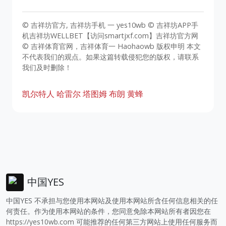
© 吉祥坊官方, 吉祥坊手机 一 yes10wb © 吉祥坊APP手
机吉祥坊WELLBET【访问smartjxf.com】吉祥坊官方网
© 吉祥体育官网，吉祥体育一 Haohaowb 版权申明 本文
不代表我们的观点。如果这篇转载侵犯您的版权，请联系
我们及时删除！
凯尔特人
哈雷尔
塔图姆
布朗
黄蜂
中国YES
中国YES 不承担与您使用本网站及使用本网站所含任何信息相关的任
何责任。作为使用本网站的条件，您同意免除本网站所有者因您在
https://yes10wb.com
可能推荐的任何第三方网站上使用任何服务而