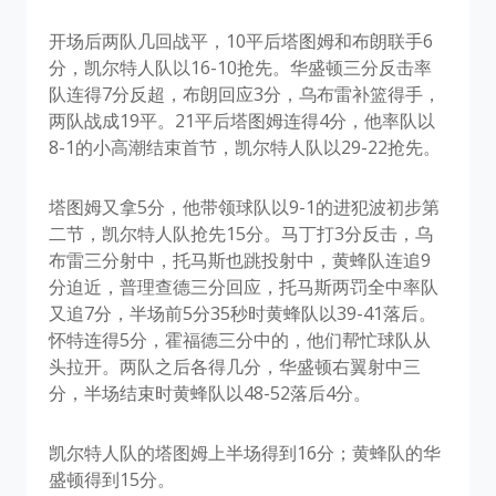
开场后两队几回战平，10平后塔图姆和布朗联手6
分，凯尔特人队以16-10抢先。华盛顿三分反击率
队连得7分反超，布朗回应3分，乌布雷补篮得手，
两队战成19平。21平后塔图姆连得4分，他率队以
8-1的小高潮结束首节，凯尔特人队以29-22抢先。
塔图姆又拿5分，他带领球队以9-1的进犯波初步第
二节，凯尔特人队抢先15分。马丁打3分反击，乌
布雷三分射中，托马斯也跳投射中，黄蜂队连追9
分迫近，普理查德三分回应，托马斯两罚全中率队
又追7分，半场前5分35秒时黄蜂队以39-41落后。
怀特连得5分，霍福德三分中的，他们帮忙球队从
头拉开。两队之后各得几分，华盛顿右翼射中三
分，半场结束时黄蜂队以48-52落后4分。
凯尔特人队的塔图姆上半场得到16分；黄蜂队的华
盛顿得到15分。