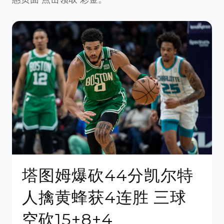
塔图姆爆砍44分凯尔特
人擒黄蜂获4连胜 三球
空砍15+8+4