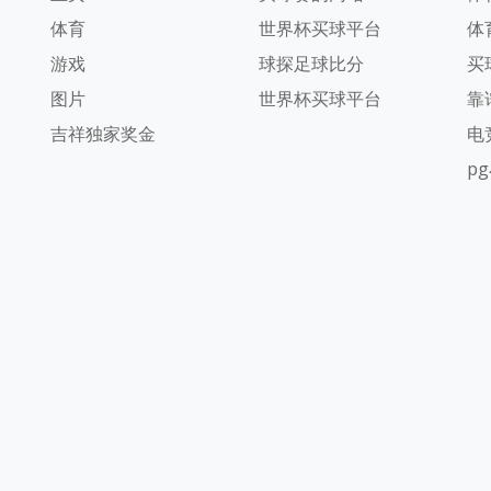
体育
世界杯买球平台
体
游戏
球探足球比分
买
图片
世界杯买球平台
靠
吉祥独家奖金
电
p