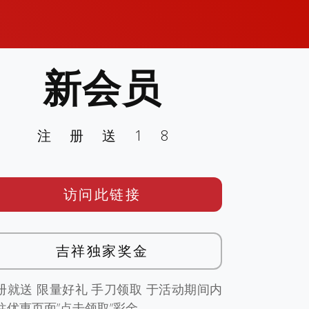
新会员
注册送18
访问此链接
吉祥独家奖金
册就送 限量好礼 手刀领取 于活动期间内
往优惠页面”点击领取”彩金。