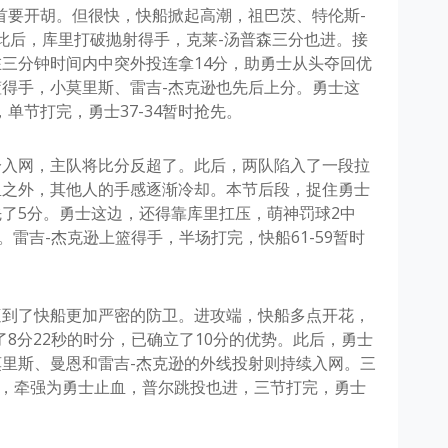
首要开胡。但很快，快船掀起高潮，祖巴茨、特伦斯-
。此后，库里打破抛射得手，克莱-汤普森三分也进。接
三分钟时间内中突外投连拿14分，助勇士从头夺回优
得手，小莫里斯、雷吉-杰克逊也先后上分。勇士这
单节打完，勇士37-34暂时抢先。
分入网，主队将比分反超了。此后，两队陷入了一段拉
里之外，其他人的手感逐渐冷却。本节后段，捉住勇士
了5分。勇士这边，还得靠库里扛压，萌神罚球2中
。雷吉-杰克逊上篮得手，半场打完，快船61-59暂时
遭到了快船更加严密的防卫。进攻端，快船多点开花，
8分22秒的时分，已确立了10分的优势。此后，勇士
里斯、曼恩和雷吉-杰克逊的外线投射则持续入网。三
1，牵强为勇士止血，普尔跳投也进，三节打完，勇士