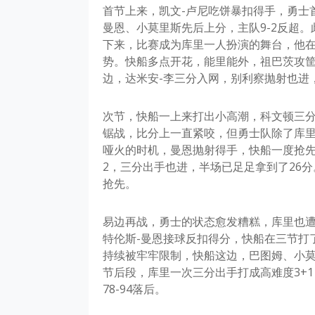
首节上来，凯文-卢尼吃饼暴扣得手，勇士
曼恩、小莫里斯先后上分，主队9-2反超
下来，比赛成为库里一人扮演的舞台，他在
势。快船多点开花，能里能外，祖巴茨攻筐
边，达米安-李三分入网，别利察抛射也进，
次节，快船一上来打出小高潮，科文顿三
锯战，比分上一直紧咬，但勇士队除了库
哑火的时机，曼恩抛射得手，快船一度抢先
2，三分出手也进，半场已足足拿到了26分
抢先。
易边再战，勇士的状态愈发糟糕，库里也
特伦斯-曼恩接球反扣得分，快船在三节打了
持续被牢牢限制，快船这边，巴图姆、小莫
节后段，库里一次三分出手打成高难度3+
78-94落后。