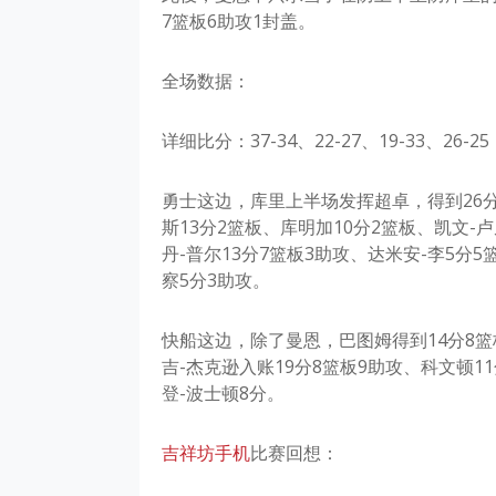
7篮板6助攻1封盖。
全场数据：
详细比分：37-34、22-27、19-33、26
勇士这边，库里上半场发挥超卓，得到26分
斯13分2篮板、库明加10分2篮板、凯文-
丹-普尔13分7篮板3助攻、达米安-李5分
察5分3助攻。
快船这边，除了曼恩，巴图姆得到14分8篮
吉-杰克逊入账19分8篮板9助攻、科文顿1
登-波士顿8分。
吉祥坊手机
比赛回想：