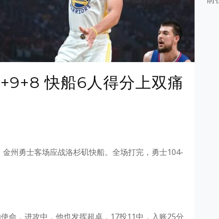
+9+8 快船6人得分上双痛
进行，金州勇士客场应战洛杉矶快船。全场打完，勇士104-
命，进攻中，他也发挥超卓，17投11中，入账25分