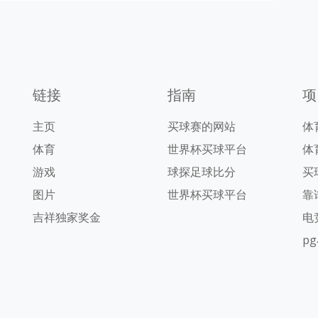
链接
指南
项
主页
买球赛的网站
体
体育
世界杯买球平台
体
游戏
球探足球比分
买
图片
世界杯买球平台
靠
吉祥独家奖金
电
p