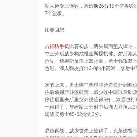
湖人遭受三连败，詹姆斯26分15个篮板8次
7个篮板。
比赛回想
吉祥坊手机
比赛初步，两头局面堕入缠斗，
中三分后威少构成维金斯搅扰球。尔后湖人
抢先。詹姆斯反击上篮止血，勇士强攻篮下
色彩。湖人强攻打出6-0的小高潮，李射中
次节上来，勇士连中两球将分差拉开到两
往后詹姆斯补篮破荒，威少连中两球后助
停往后里夫斯里突外投连得5分，浓眉也打
一再得手，詹姆斯三分射中后湖人只落后2
场战罢勇士65-62抢先3分。
易边再战，威少首先上篮得手，克莱连投带