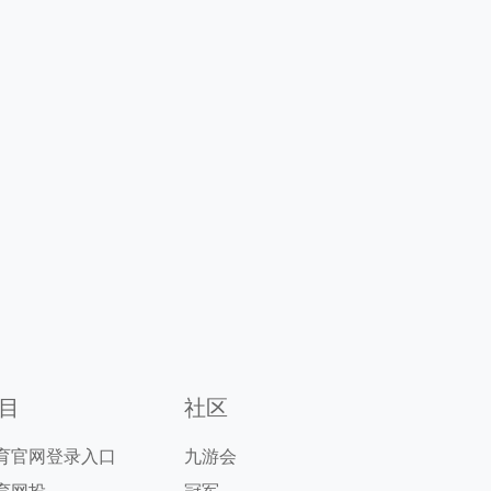
目
社区
育官网登录入口
九游会