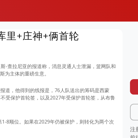
库里+庄神+俩首轮
记者萨马斯-查拉尼亚的报道称，消息灵通人士泄漏，篮网队和
蒙斯为主体的重磅生意。
进报道，他得到的线报是，76人队送出的筹码是西蒙
2年不受保护首轮签，以及2027年受保护首轮签，从布鲁
1-8顺位。如果在2029年仍被保护，则转化为两个次
注
前