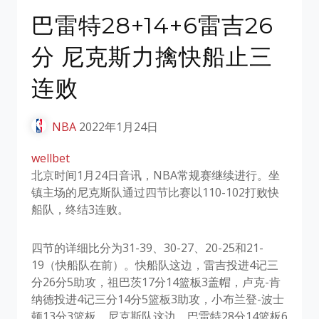
巴雷特28+14+6雷吉26
分 尼克斯力擒快船止三
连败
NBA
2022年1月24日
wellbet
北京时间1月24日音讯，NBA常规赛继续进行。坐
镇主场的尼克斯队通过四节比赛以110-102打败快
船队，终结3连败。
四节的详细比分为31-39、30-27、20-25和21-
19（快船队在前）。快船队这边，雷吉投进4记三
分26分5助攻，祖巴茨17分14篮板3盖帽，卢克-肯
纳德投进4记三分14分5篮板3助攻，小布兰登-波士
顿13分3篮板。尼克斯队这边，巴雷特28分14篮板6