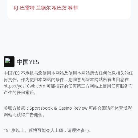
RJ-巴雷特
兰德尔
祖巴茨
科菲
中国YES
中国YES 不承担与您使用本网站及使用本网站所含任何信息相关的任
何责任。作为使用本网站的条件，您同意免除本网站所有者因您在
https://yes10wb.com
可能推荐的任何第三方网站上使用任何服务而
产生的任何索赔。
关联方披露：Sportsbook & Casino Review 可能会因访问体育博彩
网站而获得广告佣金。
18+岁以上。赌博可能令人上瘾，请理性参与。