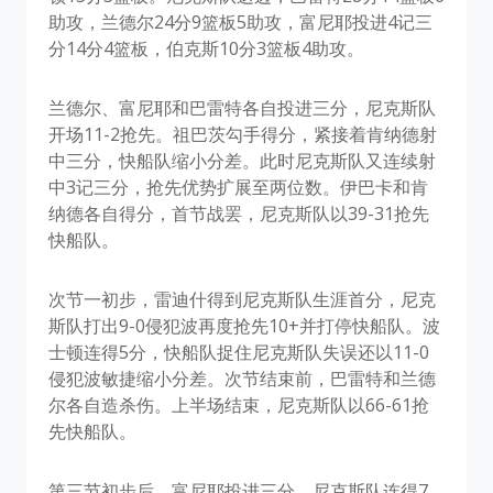
助攻，兰德尔24分9篮板5助攻，富尼耶投进4记三
分14分4篮板，伯克斯10分3篮板4助攻。
兰德尔、富尼耶和巴雷特各自投进三分，尼克斯队
开场11-2抢先。祖巴茨勾手得分，紧接着肯纳德射
中三分，快船队缩小分差。此时尼克斯队又连续射
中3记三分，抢先优势扩展至两位数。伊巴卡和肯
纳德各自得分，首节战罢，尼克斯队以39-31抢先
快船队。
次节一初步，雷迪什得到尼克斯队生涯首分，尼克
斯队打出9-0侵犯波再度抢先10+并打停快船队。波
士顿连得5分，快船队捉住尼克斯队失误还以11-0
侵犯波敏捷缩小分差。次节结束前，巴雷特和兰德
尔各自造杀伤。上半场结束，尼克斯队以66-61抢
先快船队。
第三节初步后，富尼耶投进三分，尼克斯队连得7