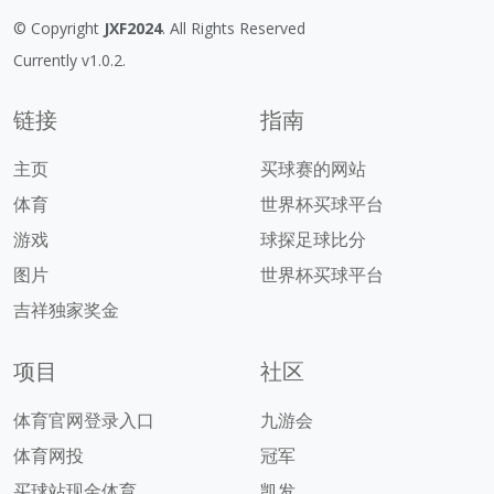
© Copyright
JXF2024
. All Rights Reserved
Currently v1.0.2.
链接
指南
主页
买球赛的网站
体育
世界杯买球平台
游戏
球探足球比分
图片
世界杯买球平台
吉祥独家奖金
项目
社区
体育官网登录入口
九游会
体育网投
冠军
买球站现金体育
凯发