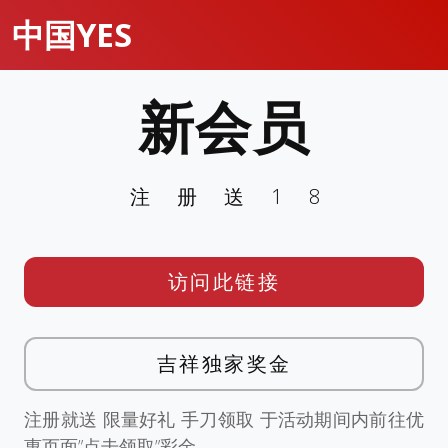
中国YES
新会员
注册送18
访问此链接
吉祥独家奖金
注册就送 限量好礼 手刀领取 于活动期间内前往优
惠页面”点击领取”彩金。