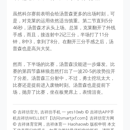
虽然科尔赛前表明会给汤普森更多的出场时刻，可
是，对克莱的运用依然适当慎重。第二节直到5分
46秒，汤普森才从头上场。总算，克莱翻开了外线
手感，而且，接连射中2记三分，半场打了11分
钟，8中3，拿到了8分。在翻开三分手感之后，汤
普森也是高兴大笑。
然而，下半场的比赛，汤普森没能进一步爆发。比
赛的第四节森林狼忽然打出了一波20-5的攻势拉开
了分差。汤普森三分射中，不过，勇士挖坑太大，
比赛还是提前进入废物时刻。汤普森也是提前下
场，抛弃了比赛，坐在板凳席上，表情沮丧。
© 吉祥坊官方, 吉祥坊手机 一 yes10wb © 吉祥坊APP手
机吉祥坊WELLBET【访问smartjxf.com】吉祥坊官方网
© 吉祥体育官网，吉祥体育一 Haohaowb 版权申明 本文