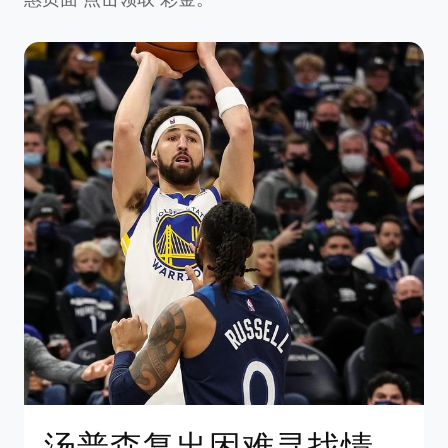
汤普森复出困难寻找情