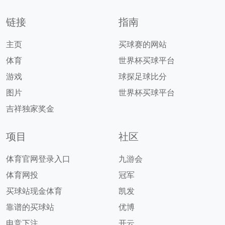
链接
指南
主页
买球赛的网站
体育
世界杯买球平台
游戏
球探足球比分
图片
世界杯买球平台
吉祥独家奖金
项目
社区
体育官网登录入口
九游会
体育网投
冠军
买球站现金体育
凯发
靠谱的买球站
优博
电竞下注
开云