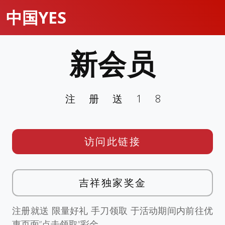
中国YES
新会员
注册送18
访问此链接
吉祥独家奖金
注册就送 限量好礼 手刀领取 于活动期间内前往优
惠页面”点击领取”彩金。