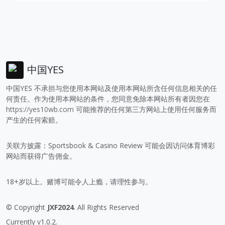
中国YES
中国YES 不承担与您使用本网站及使用本网站所含任何信息相关的任
何责任。作为使用本网站的条件，您同意免除本网站所有者因您在
https://yes10wb.com
可能推荐的任何第三方网站上使用任何服务而
产生的任何索赔。
关联方披露：Sportsbook & Casino Review 可能会因访问体育博彩
网站而获得广告佣金。
18+岁以上。赌博可能令人上瘾，请理性参与。
© Copyright
JXF2024
. All Rights Reserved
Currently v1.0.2.