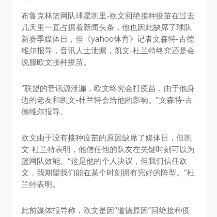
布鲁克林篮网队球星凯里-欧文回绝接种疫苗在过去
几天里一直占据着新闻头条，他也因此缺席了球队
新赛季媒体日，但《yahoo体育》记者文森特-古德
维尔报导，音讯人士泄漏，凯文-杜兰特终究还是会
说服欧文接种疫苗。
“联盟的音讯源泄漏，欧文终究会打疫苗，由于他身
边的老友和凯文-杜兰特会给他的影响。”文森特-古
德维尔报导。
欧文由于没有接种疫苗的原因缺席了媒体日，但凯
文-杜兰特表明，他信任他的队友在关键时刻可以为
篮网队效能。“这是他的个人决议，但我们信任欧
文，我期望我们能在某个时刻拥有完好的阵型。”杜
兰特表明。
此前媒体报导称，欧文是因“道德原因”回绝接种疫