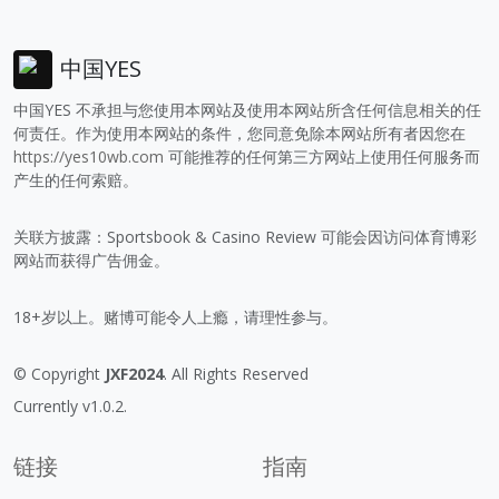
中国YES
中国YES 不承担与您使用本网站及使用本网站所含任何信息相关的任
何责任。作为使用本网站的条件，您同意免除本网站所有者因您在
https://yes10wb.com
可能推荐的任何第三方网站上使用任何服务而
产生的任何索赔。
关联方披露：Sportsbook & Casino Review 可能会因访问体育博彩
网站而获得广告佣金。
18+岁以上。赌博可能令人上瘾，请理性参与。
© Copyright
JXF2024
. All Rights Reserved
Currently v1.0.2.
链接
指南