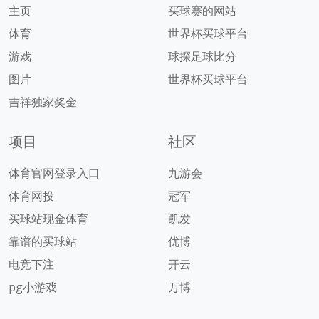
主页
买球赛的网站
体育
世界杯买球平台
游戏
球探足球比分
图片
世界杯买球平台
吉祥独家奖金
项目
社区
体育官网登录入口
九游会
体育网投
冠军
买球站现金体育
凯发
靠谱的买球站
优博
电竞下注
开云
pg小游戏
万博