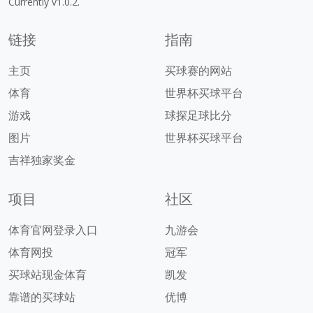
Currently v1.0.2.
链接
指南
主页
买球赛的网站
体育
世界杯买球平台
游戏
球探足球比分
图片
世界杯买球平台
吉祥独家奖金
项目
社区
体育官网登录入口
九游会
体育网投
冠军
买球站现金体育
凯发
靠谱的买球站
优博