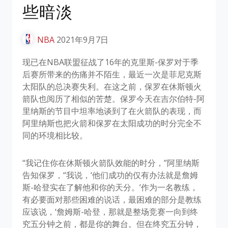
些暗淡
NBA
2021年9月7日
现已在NBA联盟征战了16年的克里斯-保罗对于季
后赛所带来的伤痛并不陌生，最近一次是菲尼克斯
太阳队的总决赛失利。在这之前，保罗在休斯顿火
箭队也阅历了相似的苦楚。保罗今天在吉尔伯特-阿
里纳斯的节目中坦率地谈到了在火箭队的表现，而
阿里纳斯也把火箭和保罗在太阳成功的时分完全不
同的环境相比较。
“我记住你在休斯顿火箭队效能的时分，”阿里纳斯
告知保罗，“我说，‘他们成功的仅有办法就是詹姆
斯-哈登实在了解他和你的天分。’作为一名教练，
有必要面对那些困难的说话，最困难的部分是教练
应该说，‘詹姆斯-哈登，那就是整场竞赛一向到终
究五分钟之前，都是你的舞台。但在终究五分钟，