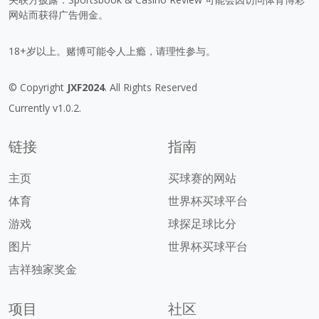
网站而获得广告佣金。
18+岁以上。赌博可能令人上瘾，请理性参与。
© Copyright
JXF2024
. All Rights Reserved
Currently v1.0.2.
链接
指南
主页
买球赛的网站
体育
世界杯买球平台
游戏
球探足球比分
图片
世界杯买球平台
吉祥独家奖金
项目
社区