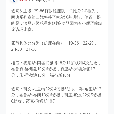
篮网队主场125-86打败雄鹿队，总比分2-0抢先，
两边系列赛第三战将移至密尔沃基进行。值得一提
的是，篮网超级球星詹姆斯-哈登因为右小腿严峻缺
席该场比赛。
四节具体比分为（雄鹿在前）：19-36，22-29，
24-30，21-30。
雄鹿：扬尼斯-阿德托昆博18分11篮板和4次助攻，
布鲁克-洛佩兹10分6篮板，克里斯-米德尔顿17
分，朱-霍勒迪13分，福布斯10分
篮网：凯文-杜兰特32分4篮板6助攻，乔-哈里斯13
分，布鲁斯-布朗13分6篮板，凯里-欧文22分5篮板
6助攻，迈克-詹姆斯10分