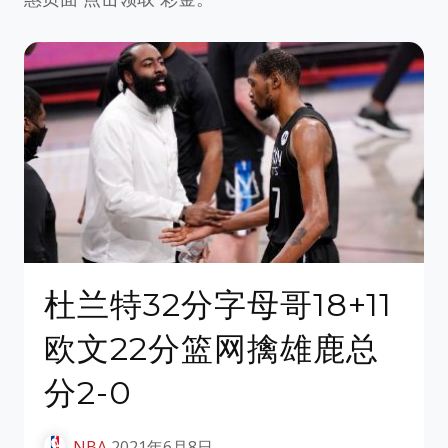
杜兰特32分字母哥18+11
欧文22分篮网擒雄鹿总
分2-0
NBA
2021年6月8日