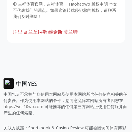
© 吉祥体育官网，吉祥体育一 Haohaowb 版权申明 本文
不代表我们的观点。如果这篇转载侵犯您的版权，请联系
我们及时删除！
库里
瓦兰丘纳斯
维金斯
莫兰特
中国YES
中国YES 不承担与您使用本网站及使用本网站所含任何信息相关的任
何责任。作为使用本网站的条件，您同意免除本网站所有者因您在
https://yes10wb.com
可能推荐的任何第三方网站上使用任何服务而
产生的任何索赔。
关联方披露：Sportsbook & Casino Review 可能会因访问体育博彩