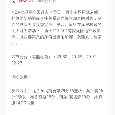
NBA
2021年5月17日
NBA常规赛今天进入收官日，勇士主场迎战灰熊。
此役两队的输赢直接关系到西部附加赛的对阵，制
胜的球队将直接锁定西部第八。最终在库里极致的
个人能力带动下，勇士113-101有惊无险地打败灰
熊，以西部第八的身份晋级附加赛，灰熊则屈居第
九。
四节比分（灰熊在前）：29-30，20-25，20-31，
32-27
详细数据：
灰熊方面，瓦兰丘纳斯贡献29分16篮板，莫兰特16
分9助攻，布鲁克斯18分，凯尔-安德森10分，杰克
逊14分7篮板。