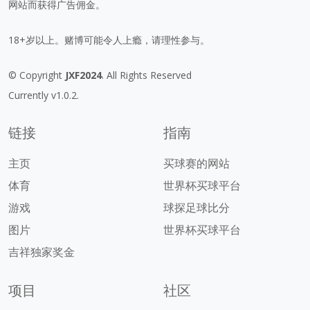
网站而获得广告佣金。
18+岁以上。赌博可能令人上瘾，请理性参与。
© Copyright
JXF2024
. All Rights Reserved
Currently v1.0.2.
链接
指南
主页
买球赛的网站
体育
世界杯买球平台
游戏
球探足球比分
图片
世界杯买球平台
吉祥独家奖金
项目
社区