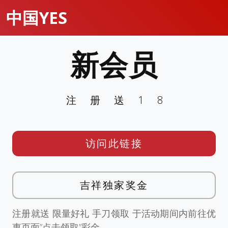
中国YES
新会员
注册送18
访问此链接
吉祥独家奖金
注册就送 限量好礼 手刀领取 于活动期间内前往优
惠页面”点击领取”彩金。