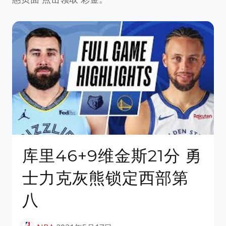
库里46+9维金斯21分 勇
士力克灰熊锁定西部第
八