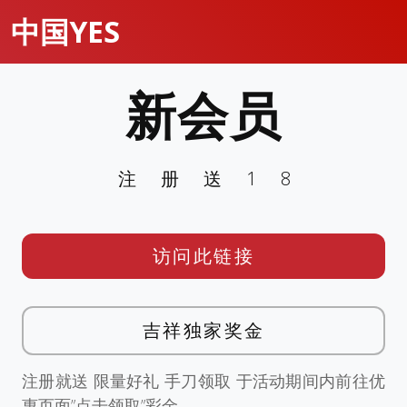
中国YES
新会员
注册送18
访问此链接
吉祥独家奖金
注册就送 限量好礼 手刀领取 于活动期间内前往优
惠页面”点击领取”彩金。