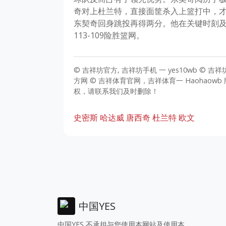
奇对上杜兰特，直接面筐杀入上篮打中，才
东契奇回身跳投再得两分。他在关键时刻
113-109险胜篮网。
© 吉祥坊官方, 吉祥坊手机 一 yes10wb © 吉祥
方网 © 吉祥体育官网，吉祥体育一 Haohao
权，请联系我们及时删除！
史密斯
哈达威
唐西奇
杜兰特
欧文
中国YES
中国YES 不承担与您使用本网站及使用本