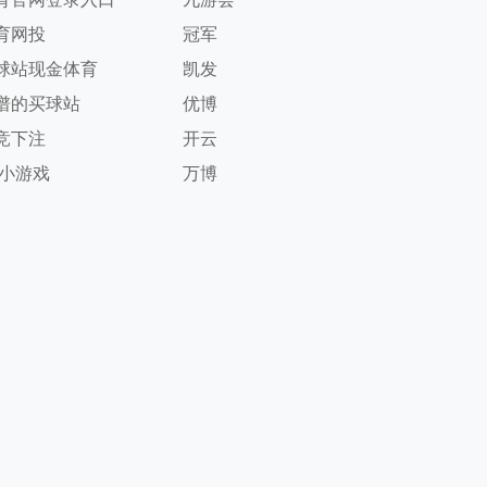
育网投
冠军
球站现金体育
凯发
谱的买球站
优博
竞下注
开云
g小游戏
万博