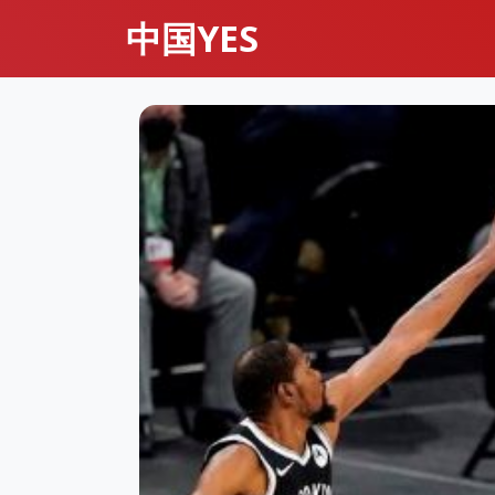
中国YES