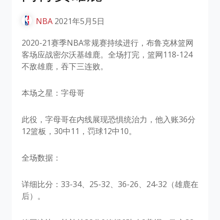
NBA
2021年5月5日
2020-21赛季NBA常规赛持续进行，布鲁克林篮网
客场应战密尔沃基雄鹿。全场打完，篮网118-124
不敌雄鹿，吞下三连败。
本场之星：字母哥
此役，字母哥在内线展现恐惧统治力，他入账36分
12篮板，30中11，罚球12中10。
全场数据：
详细比分：33-34、25-32、36-26、24-32（雄鹿在
后）。