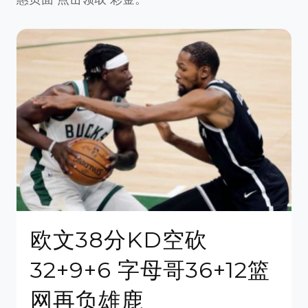
欧文38分KD空砍
32+9+6 字母哥36+12篮
网再负雄鹿