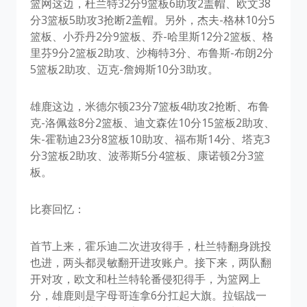
篮网这边，杜兰特32分9篮板6助攻2盖帽、欧文38
分3篮板5助攻3抢断2盖帽。另外，杰夫-格林10分5
篮板、小乔丹2分9篮板、乔-哈里斯12分2篮板、格
里芬9分2篮板2助攻、沙梅特3分、布鲁斯-布朗2分
5篮板2助攻、迈克-詹姆斯10分3助攻。
雄鹿这边，米德尔顿23分7篮板4助攻2抢断、布鲁
克-洛佩兹8分2篮板、迪文森佐10分15篮板2助攻、
朱-霍勒迪23分8篮板10助攻、福布斯14分、塔克3
分3篮板2助攻、波蒂斯5分4篮板、康诺顿2分3篮
板。
比赛回忆：
首节上来，霍乐迪二次进攻得手，杜兰特翻身跳投
也进，两头都灵敏翻开进攻账户。接下来，两队翻
开对攻，欧文和杜兰特轮番侵犯得手，为篮网上
分，雄鹿则是字母哥连拿6分扛起大旗。拉锯战一