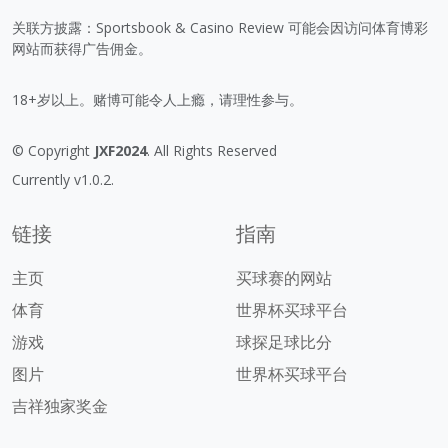
关联方披露：Sportsbook & Casino Review 可能会因访问体育博彩
网站而获得广告佣金。
18+岁以上。赌博可能令人上瘾，请理性参与。
© Copyright
JXF2024
. All Rights Reserved
Currently v1.0.2.
链接
指南
主页
买球赛的网站
体育
世界杯买球平台
游戏
球探足球比分
图片
世界杯买球平台
吉祥独家奖金