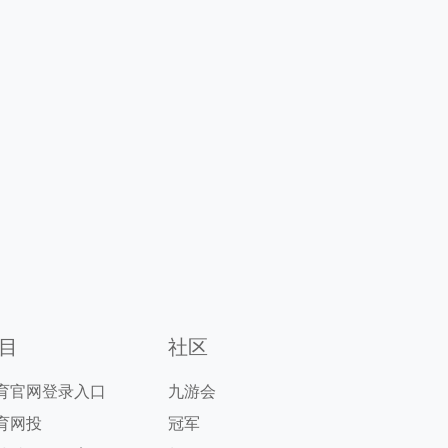
目
社区
育官网登录入口
九游会
育网投
冠军