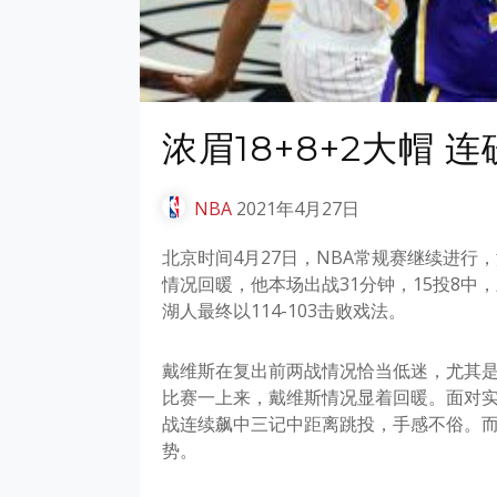
浓眉18+8+2大帽 
NBA
2021年4月27日
北京时间4月27日，NBA常规赛继续进行
情况回暖，他本场出战31分钟，15投8中，
湖人最终以114-103击败戏法。
戴维斯在复出前两战情况恰当低迷，尤其
比赛一上来，戴维斯情况显着回暖。面对
战连续飙中三记中距离跳投，手感不俗。
势。