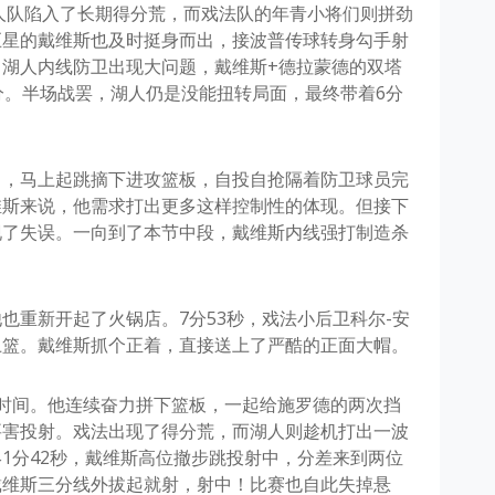
人队陷入了长期得分荒，而戏法队的年青小将们则拼劲
巨星的戴维斯也及时挺身而出，接波普传球转身勾手射
湖人内线防卫出现大问题，戴维斯+德拉蒙德的双塔
分。半场战罢，湖人仍是没能扭转局面，最终带着6分
中，马上起跳摘下进攻篮板，自投自抢隔着防卫球员完
维斯来说，他需求打出更多这样控制性的体现。但接下
现了失误。一向到了本节中段，戴维斯内线强打制造杀
也重新开起了火锅店。7分53秒，戏法小后卫科尔-安
上篮。戴维斯抓个正着，直接送上了严酷的正面大帽。
时间。他连续奋力拼下篮板，一起给施罗德的两次挡
要害投射。戏法出现了得分荒，而湖人则趁机打出一波
1分42秒，戴维斯高位撤步跳投射中，分差来到两位
戴维斯三分线外拔起就射，射中！比赛也自此失掉悬