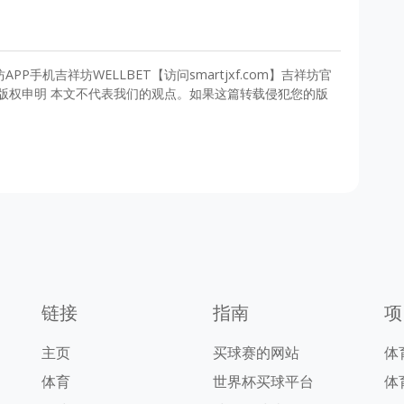
坊APP手机吉祥坊WELLBET【访问smartjxf.com】吉祥坊官
wb 版权申明 本文不代表我们的观点。如果这篇转载侵犯您的版
链接
指南
项
主页
买球赛的网站
体
体育
世界杯买球平台
体