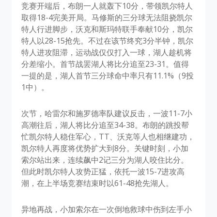
竞赛开端后，布朗一人就轰下10分，带领凯尔特人
取得18-4完美开局。马修斯的三分球无法阻挠凯尔
特人行进脚步，沃克和斯玛特联手奉献10分，凯尔
特人以28-15抢先。不过在该节终究3分半钟，凯尔
特人进攻阻滞，运动战仅仅打入一球，湖人趁机将
分差缩小。首节战罢湖人将比分追至23-31。值得
一提的是，湖人首节三分球命中率只有11.1%（9投
1中）。
次节，哈雷尔和施罗德率队建议反击，一波11-7小
高潮往后，湖人将比分追至34-38。布朗的跳投帮
忙凯尔特人稳住军心，TT、沃克等人也相继建功，
凯尔特人再度将优势扩大到8分。关键时刻，小加
索尔站出来，连续飙中2记三分为湖人咬住比分。
但此时凯尔特人攻势正猛，依托一波15-7进攻高
潮，在上半场竞赛结束时以61-48抢先湖人。
异地再战，小加索尔在一次倒地救球中伤到左手小