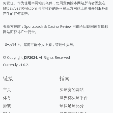
何责任。作为使用本网站的条件，您同意免除本网站所有者因您在
https://yes10wb.com
可能推荐的任何第三方网站上使用任何服务而
产生的任何索赔。
关联方披露：Sportsbook & Casino Review 可能会因访问体育博彩
网站而获得广告佣金。
18+岁以上。赌博可能令人上瘾，请理性参与。
© Copyright
JXF2024
. All Rights Reserved
Currently v1.0.2.
链接
指南
主页
买球赛的网站
体育
世界杯买球平台
游戏
球探足球比分