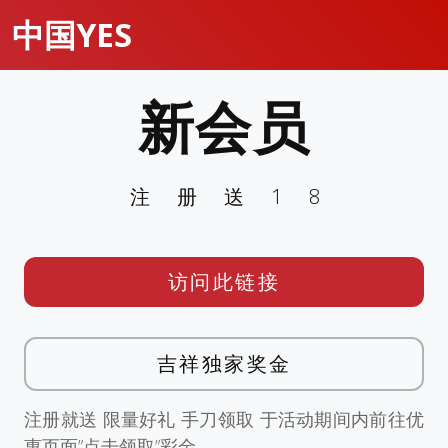
中国YES
新会员
注册送18
访问此链接
吉祥独家奖金
注册就送 限量好礼 手刀领取 于活动期间内前往优
惠页面”点击领取”彩金。