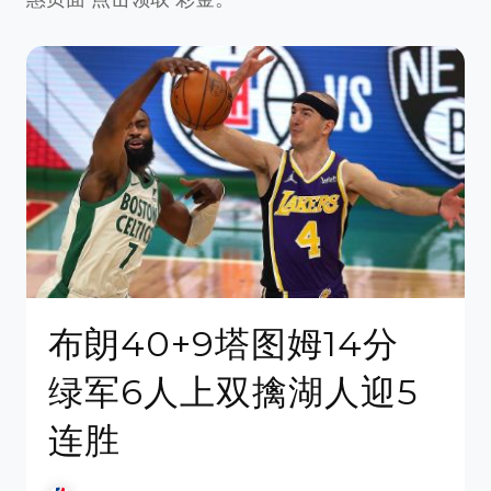
布朗40+9塔图姆14分
绿军6人上双擒湖人迎5
连胜