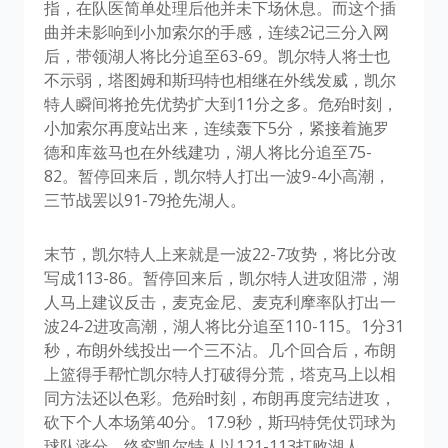
指，在队医简单处理后他并未下场休息。而这个插
曲并未影响到小加索尔的手感，连续2记三分入网
后，带领湖人将比分追至63-69。凯尔特人将士也
不示弱，塔图姆和斯玛特也相继在外线发威，凯尔
特人瞬间将抢先优势扩大到11分之多。危殆时刻，
小加索尔再度站出来，连续轰下5分，紧接着施罗
德和库兹马也在外线建功，湖人将比分追至75-
82。暂停回来后，凯尔特人打出一波9-4小高潮，
三节战罢以91-79抢先湖人。
末节，凯尔特人上来就是一波22-7攻势，将比分改
写成113-86。暂停回来后，凯尔特人进攻阻滞，湖
人马上建议反击，麦克金尼、麦克利摩率队打出一
波24-2进攻高潮，湖人将比分追至110-115。1分31
秒，布朗外线投出一个三不沾。几个回合后，布朗
上篮得手帮忙凯尔特人打破得分荒，塔克马上以相
同方法还以色彩。危殆时刻，布朗再度完结进攻，
砍下个人本场第40分。17.9秒，斯玛特凭仗罚球为
球队涨分，终究凯尔特人以121-113打败湖人。