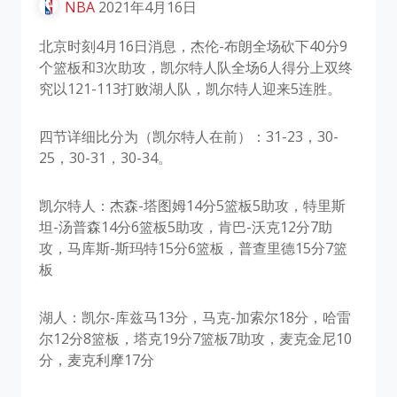
NBA
2021年4月16日
北京时刻4月16日消息，杰伦-布朗全场砍下40分9
个篮板和3次助攻，凯尔特人队全场6人得分上双终
究以121-113打败湖人队，凯尔特人迎来5连胜。
四节详细比分为（凯尔特人在前）：31-23，30-
25，30-31，30-34。
凯尔特人：杰森-塔图姆14分5篮板5助攻，特里斯
坦-汤普森14分6篮板5助攻，肯巴-沃克12分7助
攻，马库斯-斯玛特15分6篮板，普查里德15分7篮
板
湖人：凯尔-库兹马13分，马克-加索尔18分，哈雷
尔12分8篮板，塔克19分7篮板7助攻，麦克金尼10
分，麦克利摩17分