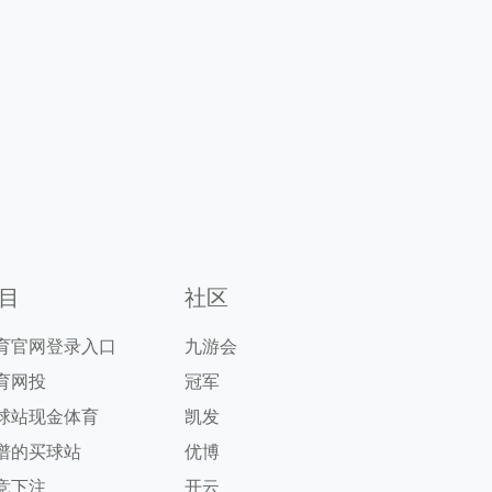
目
社区
育官网登录入口
九游会
育网投
冠军
球站现金体育
凯发
谱的买球站
优博
竞下注
开云