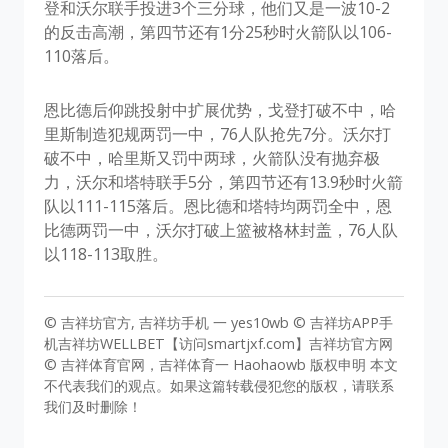
登和沃尔联手投进3个三分球，他们又是一波10-2
的反击高潮，第四节还有1分25秒时火箭队以106-
110落后。
恩比德后仰跳投射中扩展优势，戈登打破不中，哈
里斯制造犯规两罚一中，76人队抢先7分。沃尔打
破不中，哈里斯又罚中两球，火箭队没有抛弃极
力，沃尔和塔特联手5分，第四节还有13.9秒时火箭
队以111-115落后。恩比德和塔特均两罚全中，恩
比德两罚一中，沃尔打破上篮被格林封盖，76人队
以118-113取胜。
© 吉祥坊官方, 吉祥坊手机 一 yes10wb © 吉祥坊APP手
机吉祥坊WELLBET【访问smartjxf.com】吉祥坊官方网
© 吉祥体育官网，吉祥体育一 Haohaowb 版权申明 本文
不代表我们的观点。如果这篇转载侵犯您的版权，请联系
我们及时删除！