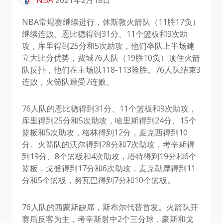
NBA
2021年2月18日
NBA常规赛继续进行，休斯敦火箭队（11胜17负）
继续连败。恩比德得到31分、11个篮板和9次助
攻，库里得到25分和5次助攻，他们率队上半场建
立大比分优势，费城76人队（19胜10负）顶住火箭
队反扑，他们在主场以118-113险胜。76人队结束3
连败，火箭队遭受7连败。
76人队的恩比德得到31分、11个篮板和9次助攻，
库里得到25分和5次助攻，哈里斯得到24分、15个
篮板和5次助攻，格林得到12分，麦克西得到10
分。火箭队的沃尔得到28分和7次助攻，考辛斯得
到19分、8个篮板和4次助攻，塔特得到19分和6个
篮板，戈登得到17分和6次助攻，麦克勒摩得到11
分和5个篮板，努瓦巴得到7分和10个篮板。
76人队的西蒙斯缺席，斯布尔代替首发。火箭队开
赛后反客为主，考辛斯射中2个三分球，豪斯和戈