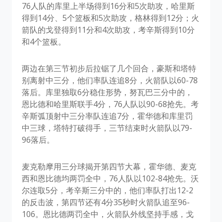
76人队的库里上半场得到16分和5次助攻，哈里斯
得到14分、5个篮板和5次助攻，格林得到12分；火
箭队的戈登得到11分和4次助攻，考辛斯得到10分
和4个篮板。
两边在第三节初步后拉锯了几个回合，豪斯和塔特
别离射中三分，他们率队连追8分，火箭队以60-78
落后。库里独取6分稳住形势，努瓦巴三分中的，
恩比德和哈里斯联手4分，76人队以90-68抢先。考
辛斯弧顶射中三分率队连追7分，霍华德和库里罚
中三球，塔特打破得手，三节结束时火箭队以79-
96落后。
麦克勒摩用三分球揭开第四节大幕，霍华德、麦克
西和恩比德均两罚全中，76人队以102-84抢先。沃
尔连取5分，考辛斯三分中的，他们率队打出12-2
的反击波，第四节还有4分35秒时火箭队追至96-
106。恩比德两罚全中，火箭队外线坚持手感，戈