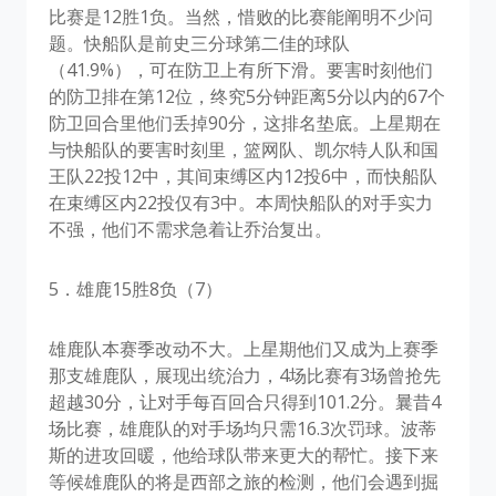
比赛是12胜1负。当然，惜败的比赛能阐明不少问
题。快船队是前史三分球第二佳的球队
（41.9%），可在防卫上有所下滑。要害时刻他们
的防卫排在第12位，终究5分钟距离5分以内的67个
防卫回合里他们丢掉90分，这排名垫底。上星期在
与快船队的要害时刻里，篮网队、凯尔特人队和国
王队22投12中，其间束缚区内12投6中，而快船队
在束缚区内22投仅有3中。本周快船队的对手实力
不强，他们不需求急着让乔治复出。
5．雄鹿15胜8负（7）
雄鹿队本赛季改动不大。上星期他们又成为上赛季
那支雄鹿队，展现出统治力，4场比赛有3场曾抢先
超越30分，让对手每百回合只得到101.2分。曩昔4
场比赛，雄鹿队的对手场均只需16.3次罚球。波蒂
斯的进攻回暖，他给球队带来更大的帮忙。接下来
等候雄鹿队的将是西部之旅的检测，他们会遇到掘