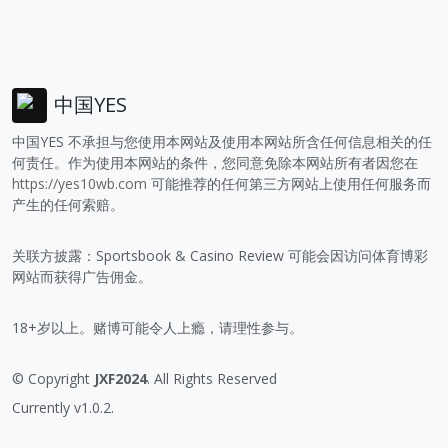
中国YES
中国YES 不承担与您使用本网站及使用本网站所含任何信息相关的任
何责任。作为使用本网站的条件，您同意免除本网站所有者因您在
https://yes10wb.com
可能推荐的任何第三方网站上使用任何服务而
产生的任何索赔。
关联方披露：Sportsbook & Casino Review 可能会因访问体育博彩
网站而获得广告佣金。
18+岁以上。赌博可能令人上瘾，请理性参与。
© Copyright
JXF2024
. All Rights Reserved
Currently v1.0.2.