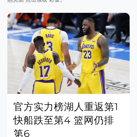
官方实力榜湖人重返第1
快船跌至第4 篮网仍排
第6