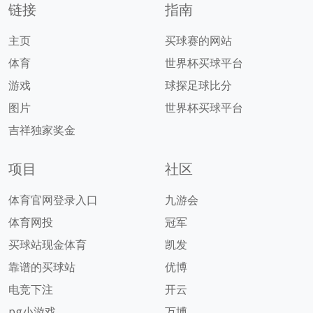
链接
指南
主页
买球赛的网站
体育
世界杯买球平台
游戏
球探足球比分
图片
世界杯买球平台
吉祥独家奖金
项目
社区
体育官网登录入口
九游会
体育网投
冠军
买球站现金体育
凯发
靠谱的买球站
优博
电竞下注
开云
pg小游戏
万博