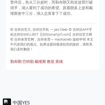
暂停后，热火三分超时，而勒布朗又助攻波普打破
得手，湖人看到了成功的希望。跟着朗多上篮和戴
维斯射中三分，湖人总算拿下了成功。
© 吉祥坊官方, 吉祥坊手机 一 yes10wb © 吉祥坊APP手
机吉祥坊WELLBET【访问smartjxf.com】吉祥坊官方网
© 吉祥体育官网，吉祥体育一 Haohaowb 版权申明 本文
不代表我们的观点。如果这篇转载侵犯您的版权，请联系
我们及时删除！
勒布朗
巴特勒
戴维斯
教皇
英雄
中国YES