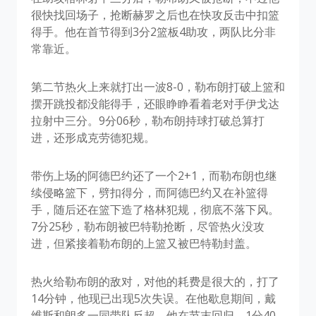
很快找回场子，抢断赫罗之后也在快攻反击中扣篮
得手。他在首节得到3分2篮板4助攻，两队比分非
常靠近。
第二节热火上来就打出一波8-0，勒布朗打破上篮和
摆开跳投都没能得手，还眼睁睁看着老对手伊戈达
拉射中三分。9分06秒，勒布朗持球打破总算打
进，还形成克劳德犯规。
带伤上场的阿德巴约还了一个2+1，而勒布朗也继
续侵略篮下，劈扣得分，而阿德巴约又在补篮得
手，随后还在篮下造了格林犯规，彻底不落下风。
7分25秒，勒布朗被巴特勒抢断，尽管热火没攻
进，但紧接着勒布朗的上篮又被巴特勒封盖。
热火给勒布朗的敌对，对他的耗费是很大的，打了
14分钟，他现已出现5次失误。在他歇息期间，戴
维斯和朗多一同带队反超，他在节末回归，1分40