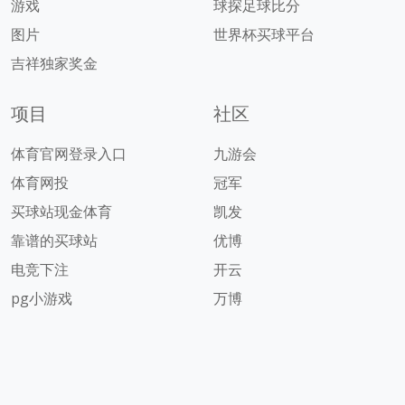
游戏
球探足球比分
图片
世界杯买球平台
吉祥独家奖金
项目
社区
体育官网登录入口
九游会
体育网投
冠军
买球站现金体育
凯发
靠谱的买球站
优博
电竞下注
开云
pg小游戏
万博