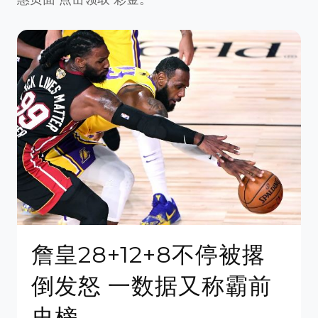
詹皇28+12+8不停被撂
倒发怒 一数据又称霸前
史榜