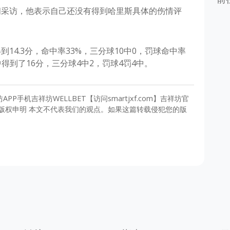
间采访，他表示自己还没有得到哈里斯具体的伤情评
14.3分，命中率33%，三分球10中0，罚球命中率
得到了16分，三分球4中2，罚球4罚4中。
坊APP手机吉祥坊WELLBET【访问smartjxf.com】吉祥坊官
wb 版权申明 本文不代表我们的观点。如果这篇转载侵犯您的版