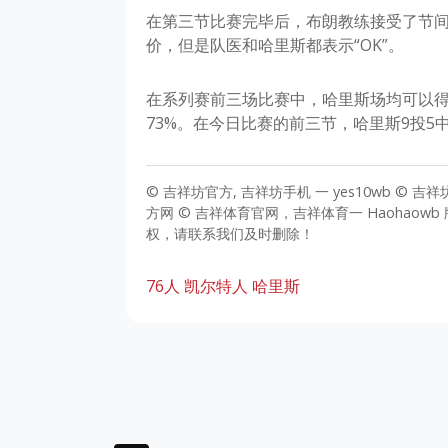
在第三节比赛完毕后，布朗教练接受了节
价，但是队医和哈里斯都表示“OK”。
在系列赛前三场比赛中，哈里斯场均可以得到
73%。在今日比赛的前三节，哈里斯9投5中
© 吉祥坊官方, 吉祥坊手机 一 yes10wb © 吉祥
方网 © 吉祥体育官网，吉祥体育一 Haohao
权，请联系我们及时删除！
76人
凯尔特人
哈里斯