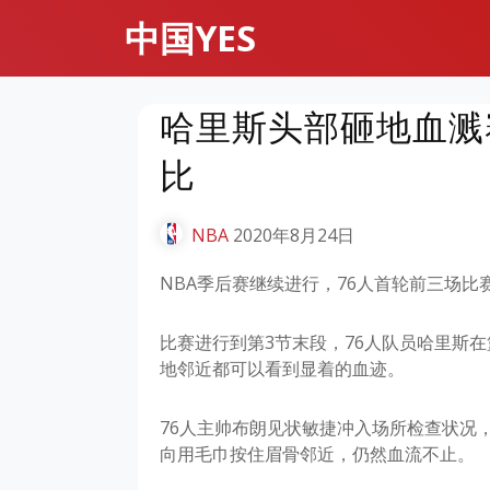
中国YES
哈里斯头部砸地血溅
比
NBA
2020年8月24日
NBA季后赛继续进行，76人首轮前三场比
比赛进行到第3节末段，76人队员哈里斯
地邻近都可以看到显着的血迹。
76人主帅布朗见状敏捷冲入场所检查状况
向用毛巾按住眉骨邻近，仍然血流不止。