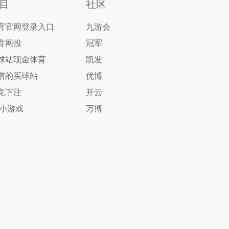
目
社区
育官网登录入口
九游会
育网投
冠军
球站现金体育
凯发
谱的买球站
优博
竞下注
开云
g小游戏
万博