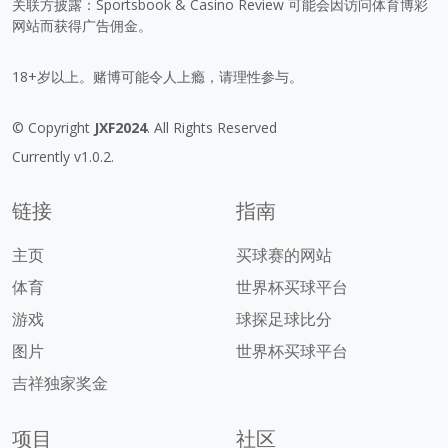
关联方披露：Sportsbook & Casino Review 可能会因访问体育博彩
网站而获得广告佣金。
18+岁以上。赌博可能令人上瘾，请理性参与。
© Copyright
JXF2024
. All Rights Reserved
Currently v1.0.2.
链接
指南
主页
买球赛的网站
体育
世界杯买球平台
游戏
球探足球比分
图片
世界杯买球平台
吉祥独家奖金
项目
社区