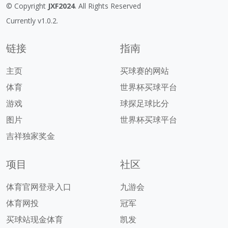
© Copyright
JXF2024
. All Rights Reserved
Currently v1.0.2.
链接
指南
主页
买球赛的网站
体育
世界杯买球平台
游戏
球探足球比分
图片
世界杯买球平台
吉祥独家奖金
项目
社区
体育官网登录入口
九游会
体育网投
冠军
买球站现金体育
凯发