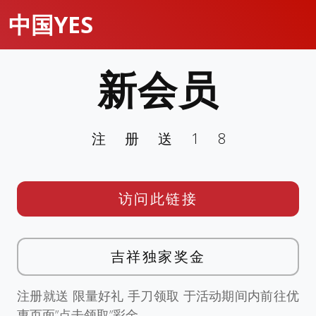
中国YES
新会员
注册送18
访问此链接
吉祥独家奖金
注册就送 限量好礼 手刀领取 于活动期间内前往优
惠页面”点击领取”彩金。