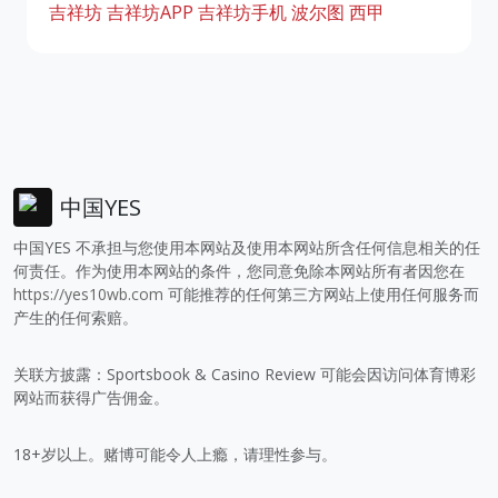
吉祥坊
吉祥坊APP
吉祥坊手机
波尔图
西甲
中国YES
中国YES 不承担与您使用本网站及使用本网站所含任何信息相关的任
何责任。作为使用本网站的条件，您同意免除本网站所有者因您在
https://yes10wb.com
可能推荐的任何第三方网站上使用任何服务而
产生的任何索赔。
关联方披露：Sportsbook & Casino Review 可能会因访问体育博彩
网站而获得广告佣金。
18+岁以上。赌博可能令人上瘾，请理性参与。