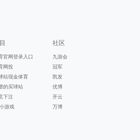
目
社区
育官网登录入口
九游会
育网投
冠军
球站现金体育
凯发
谱的买球站
优博
竞下注
开云
g小游戏
万博