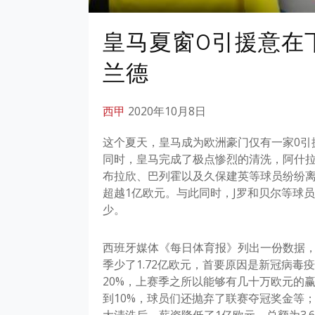
皇马夏窗0引援意在
兰德
西甲
2020年10月8日
这个夏天，皇马成为欧洲豪门仅有一家0引
同时，皇马完成了极点惨烈的清洗，阿什拉
布拉欣、巴列霍以及久保建英等球员纷纷
超越1亿欧元。与此同时，J罗和贝尔等球
少。
西班牙媒体《每日体育报》列出一份数据，皇马
季少了1.72亿欧元，首要原因是新冠病
20%，上赛季之所以能够有几十万欧元的
到10%，球员们还抛弃了联赛夺冠奖金等；
大清洗后，薪资降低了1亿欧元，总额为3.