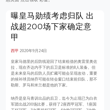
曝皇马勋绩考虑归队 出
战超200场下家确定意
甲
西甲
2020年9月24日
皇家马德里的后防线迎回了结束租借的奥雷里奥佐
拉，现在齐达内手下的后卫是标准的8人装备。但
是未来皇马的后防人员贮藏可能会呈现改动，重要
的候补球员纳乔可能在转会窗口结束前归队，那不
勒斯、罗马和米兰都是他的下家。
纳乔是皇马青训出品的后卫，迄今为止现已为白衣
军团出战200场比赛，获得了2座西甲冠军、1座国