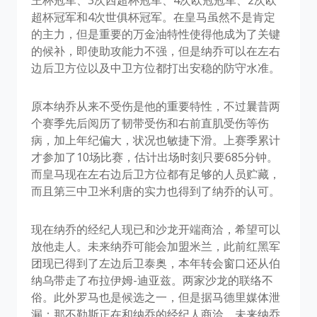
王杯冠军、3次西超杯冠军、4次欧冠冠军、2次欧
超杯冠军和4次世俱杯冠军。在皇马虽然不是肯定
的主力，但是重要的万金油特性使得他成为了关键
的候补，即使助攻能力不强，但是纳乔可以在左右
边后卫方位以及中卫方位都打出安稳的防守水准。
原本纳乔从来不受伤是他的重要特性，不过曩昔两
个赛季先后阅历了韧带受伤和右前直肌受伤等伤
病，加上年纪偏大，状况也敏捷下滑。上赛季累计
才参加了10场比赛，估计出场时刻只要685分钟。
而皇马现在左右边后卫方位都有足够的人员贮藏，
而且第三中卫米利唐的实力也得到了纳乔的认可。
现在纳乔的经纪人现已和沙龙开端商洽，希望可以
放他走人。未来纳乔可能会加盟米兰，此前红黑军
团现已得到了左边后卫泰奥，本年转会窗口还从伯
纳乌带走了布拉伊姆-迪亚兹。两家沙龙的联络不
俗。此外罗马也是候选之一，但是据马德里媒体泄
漏：那不勒斯正在和纳乔的经纪人商洽，未来纳乔