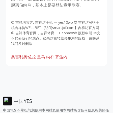
脱离伯纳乌，基本上是要登陆意甲联赛。
© 吉祥坊官方, 吉祥坊手机 一 yes10wb © 吉祥坊APP手
机吉祥坊WELLBET【访问smartjxf.com】吉祥坊官方网
© 吉祥体育官网，吉祥体育一 Haohaowb 版权申明 本文
不代表我们的观点。如果这篇转载侵犯您的版权，请联系
我们及时删除！
奥雷利奥·佐拉
皇马
纳乔
齐达内
中国YES
中国YES 不承担与您使用本网站及使用本网站所含任何信息相关的任