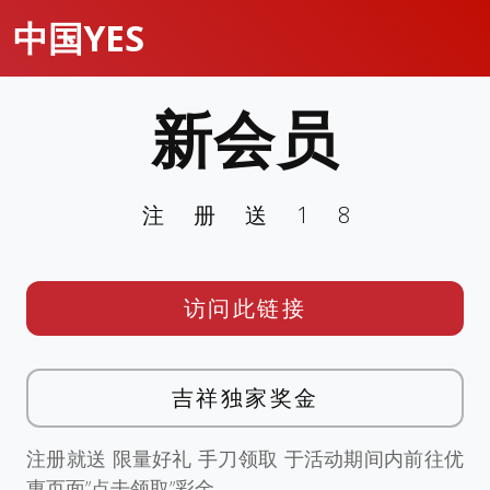
中国YES
新会员
注册送18
访问此链接
吉祥独家奖金
注册就送 限量好礼 手刀领取 于活动期间内前往优
惠页面”点击领取”彩金。