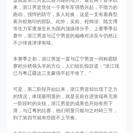
来，浙江男篮凭仗一干青年军强势兴起，不惜力的
跑动，强悍的防守，多人轮换，这是一支有着典型
蒋兴权烙印的部队。此外，吴前、程帅澎、陆文博
等生力军逐渐生长为国内顶级得分手。上赛季季后
赛中，浙江男篮与辽宁男篮的巅峰对决至今仍然让
不少球迷津津有味。
本赛季之初，浙江男篮一度与辽宁男篮一同称霸联
赛积分榜领头羊的方位，人们纷乱惊叹道：“浙江现
已与粤辽疆这三支豪强平起平坐了。”
可是，第二阶段开始以来，浙江男篮却出现了乏力
的情况，体现最明显的，就是吴前在进攻端再无第
一阶段时的尖锐，浙江男篮的成果也开始有所下
滑，与辽粤的比赛，他们明显只能与之对峙三节，
到了第四节就有些跟不上节奏。