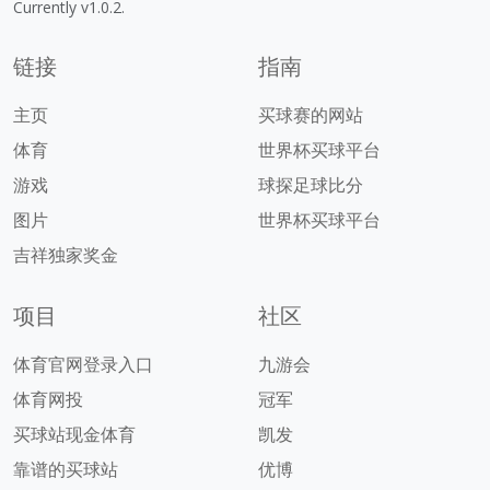
Currently v1.0.2.
链接
指南
主页
买球赛的网站
体育
世界杯买球平台
游戏
球探足球比分
图片
世界杯买球平台
吉祥独家奖金
项目
社区
体育官网登录入口
九游会
体育网投
冠军
买球站现金体育
凯发
靠谱的买球站
优博