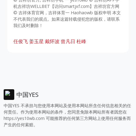
机吉祥坊WELLBET【访问smartjxf.com】吉祥坊官方网
© 吉祥体育官网，吉祥体育一 Haohaowb 版权申明 本文
不代表我们的观点。如果这篇转载侵犯您的版权，请联系
我们及时删除！
任俊飞
姜玉星
戴怀波
曾凡日
杜峰
中国YES
中国YES 不承担与您使用本网站及使用本网站所含任何信息相关的任
何责任。作为使用本网站的条件，您同意免除本网站所有者因您在
https://yes10wb.com
可能推荐的任何第三方网站上使用任何服务而
产生的任何索赔。