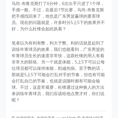
马尚-布鲁克斯打了6分钟，6次出手只进了1个球，
手感一般。不过，在最后1节比赛，马尚-布鲁克斯
把手感找回来了，他也是广东男篮赢球的要害球
员。现在的问题就是，许多时分5上5下的效果并不
好，为什么杜锋会如此执着？
笔者以为有利有弊，利大于弊。利的话就是起到了
训练年青球员的效果，我们也能看到，广东男篮的
年青球员生长的速度非常快，这跟杜锋的用人有着
非常大的联络。另一个就是体能，5上5下可以让每
位球员都可以保持体能，削减伤病。至于弊的话，
那就是5上5下可能会打乱对手的节奏，但也有可能
会打乱自己的节奏，也就是说随时都有可能会输
球。不过，这是常规赛，杜锋通过这种换人的方法
来训练年青球员，我们应该给他点赞才对，你们说
呢？
© 吉祥坊官方, 吉祥坊手机 一 yes10wb © 吉祥坊APP手