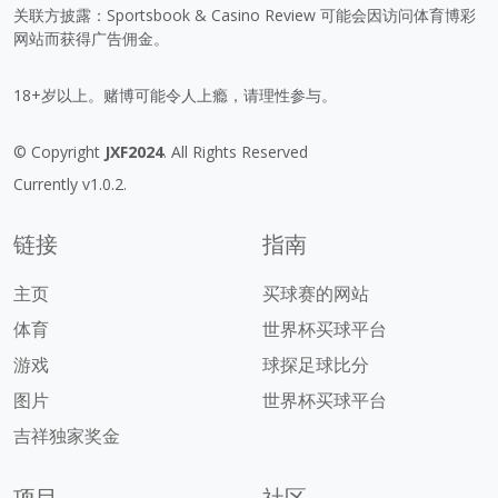
关联方披露：Sportsbook & Casino Review 可能会因访问体育博彩
网站而获得广告佣金。
18+岁以上。赌博可能令人上瘾，请理性参与。
© Copyright
JXF2024
. All Rights Reserved
Currently v1.0.2.
链接
指南
主页
买球赛的网站
体育
世界杯买球平台
游戏
球探足球比分
图片
世界杯买球平台
吉祥独家奖金