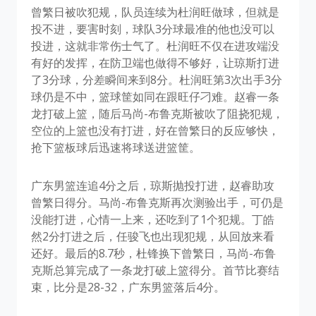
曾繁日被吹犯规，队员连续为杜润旺做球，但就是
投不进，要害时刻，球队3分球最准的他也没可以
投进，这就非常伤士气了。杜润旺不仅在进攻端没
有好的发挥，在防卫端也做得不够好，让琼斯打进
了3分球，分差瞬间来到8分。杜润旺第3次出手3分
球仍是不中，篮球筐如同在跟旺仔刁难。赵睿一条
龙打破上篮，随后马尚-布鲁克斯被吹了阻挠犯规，
空位的上篮也没有打进，好在曾繁日的反应够快，
抢下篮板球后迅速将球送进篮筐。
广东男篮连追4分之后，琼斯抛投打进，赵睿助攻
曾繁日得分。马尚-布鲁克斯再次测验出手，可仍是
没能打进，心情一上来，还吃到了1个犯规。丁皓
然2分打进之后，任骏飞也出现犯规，从回放来看
还好。最后的8.7秒，杜锋换下曾繁日，马尚-布鲁
克斯总算完成了一条龙打破上篮得分。首节比赛结
束，比分是28-32，广东男篮落后4分。