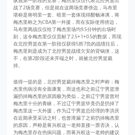
纵观第一阶段的竞赛，梅杰里仅仅代表北控男篮出
战了2场竞赛，但是就在这两场竞赛傍边，马布里
堪称是将明里一套、暗里一套体现得酣畅淋漓，将
梅杰里称之为CBA第一外援，而在实际使用傍边，
马布里两战仅仅给了梅杰里场均9.5分钟的出场时
刻，这令梅杰里仅仅贡献了2.5+1+0.5的数据，而现
在北控男篮在第一阶段仅获得5胜7负的战绩往后，
梅杰里则是成为了北控男篮战绩欠安的背锅侠，这
不，在第2阶段还未开端之时，就被北控男篮裁
掉。
值得一提的是，北控男篮裁掉梅杰里之时声称：梅
杰里伤病没有全面康复，而这也和之前辽宁男篮泄
漏扔掉梅杰里的原因极为类似，之前辽宁男篮曾对
梅杰里十分的青睐，不过辽宁男篮毕竟仍是扔掉了
梅杰里这一大外援，作为辽宁男篮总经理的李洪庆
在近期承受采访之时，也曾泄漏了之前扔掉梅杰里
的原因，声称是蒋兴权这一老帅直接一票否决，认
为梅杰里存在伤病问题，而蒋兴权这一老帅的建议