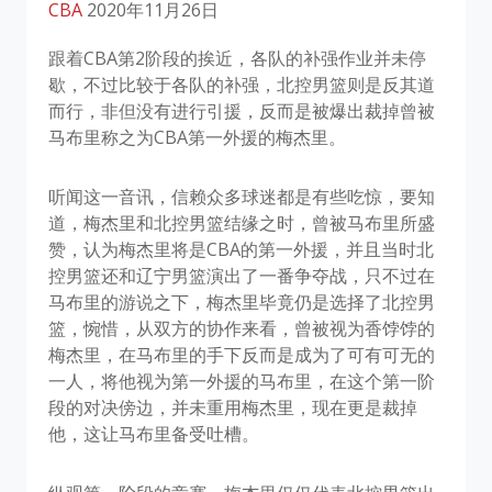
CBA
2020年11月26日
跟着CBA第2阶段的挨近，各队的补强作业并未停
歇，不过比较于各队的补强，北控男篮则是反其道
而行，非但没有进行引援，反而是被爆出裁掉曾被
马布里称之为CBA第一外援的梅杰里。
听闻这一音讯，信赖众多球迷都是有些吃惊，要知
道，梅杰里和北控男篮结缘之时，曾被马布里所盛
赞，认为梅杰里将是CBA的第一外援，并且当时北
控男篮还和辽宁男篮演出了一番争夺战，只不过在
马布里的游说之下，梅杰里毕竟仍是选择了北控男
篮，惋惜，从双方的协作来看，曾被视为香饽饽的
梅杰里，在马布里的手下反而是成为了可有可无的
一人，将他视为第一外援的马布里，在这个第一阶
段的对决傍边，并未重用梅杰里，现在更是裁掉
他，这让马布里备受吐槽。