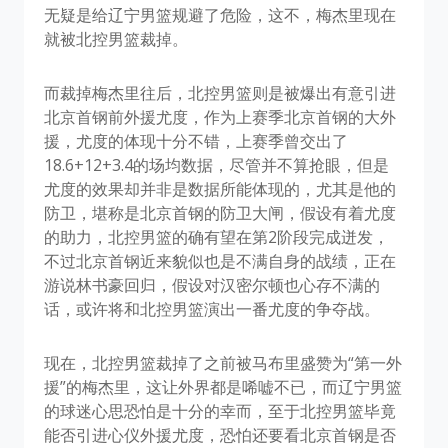
无疑是给辽宁男篮规避了危险，这不，梅杰里现在
就被北控男篮裁掉。
而裁掉梅杰里往后，北控男篮则是被爆出有意引进
北京首钢前外援尤度，作为上赛季北京首钢的大外
援，尤度的体现十分不错，上赛季曾交出了
18.6+12+3.4的场均数据，尽管并不算抢眼，但是
尤度的效果却并非是数据所能体现的，尤其是他的
防卫，堪称是北京首钢的防卫大闸，假设有着尤度
的助力，北控男篮的确有望在第2阶段完成迸发，
不过北京首钢近来貌似也是不满自身的战绩，正在
游说林书豪回归，假设对汉密尔顿也心存不满的
话，或许将和北控男篮演出一番尤度的争夺战。
现在，北控男篮裁掉了之前被马布里盛赞为“第一外
援”的梅杰里，这让外界都是唏嘘不已，而辽宁男篮
的球迷心思恐怕是十分的幸而，至于北控男篮毕竟
能否引进心仪外援尤度，恐怕还要看北京首钢是否