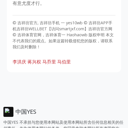
有意尤度才行。
© 吉祥坊官方, 吉祥坊手机 一 yes10wb © 吉祥坊APP手
机吉祥坊WELLBET【访问smartjxf.com】吉祥坊官方网
© 吉祥体育官网，吉祥体育一 Haohaowb 版权申明 本文
不代表我们的观点。如果这篇转载侵犯您的版权，请联系
我们及时删除！
李洪庆
蒋兴权
马乔里
马伯里
中国YES
中国YES 不承担与您使用本网站及使用本网站所含任何信息相关的任