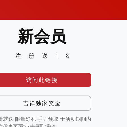
新会员
注册送18
访问此链接
吉祥独家奖金
册就送 限量好礼 手刀领取 于活动期间内
往优惠页面”点击领取”彩金。