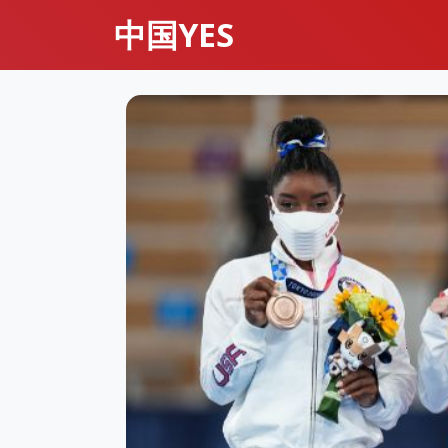
中国YES