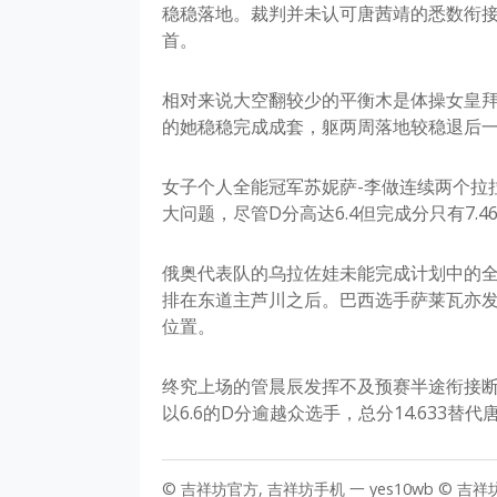
稳稳落地。裁判并未认可唐茜靖的悉数衔接加
首。
相对来说大空翻较少的平衡木是体操女皇
的她稳稳完成成套，躯两周落地较稳退后一步
女子个人全能冠军苏妮萨-李做连续两个拉
大问题，尽管D分高达6.4但完成分只有7.46
俄奥代表队的乌拉佐娃未能完成计划中的
排在东道主芦川之后。巴西选手萨莱瓦亦
位置。
终究上场的管晨辰发挥不及预赛半途衔接
以6.6的D分逾越众选手，总分14.633替
© 吉祥坊官方, 吉祥坊手机 一 yes10wb © 吉祥