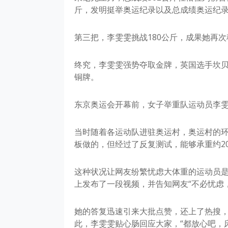
斤，发明挺举奥运纪录以及总成绩奥运纪
第三把，李雯雯挑战180公斤，成果她再次
终究，李雯雯强势夺取金牌，英国选手坎贝尔
铜牌。
东京奥运会开幕前，女子举重队运动员李
当时随着各运动队进驻奥运村，奥运村的
板做的，但经过了反复测试，能够承重约20
这种状况让网友纷繁忧虑大体重的运动员是
上发布了一段视频，并告知网友“不必忧虑
她的答复迅速引来大批点赞，还上了热搜，
此，李雯雯贴心肠回应大家，“都放心吧，