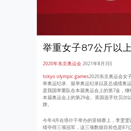
举重女子87公斤以
2020年东京奥运会
2021年8月3日
tokyo olympic games
​2020东京奥运会
举奥运纪录、挺举奥运纪录以及总成绩奥运
是我国举重队在本届奥运会上的第7金，继
本届奥运会上的第29金。英国选手坎贝尔以
牌。
今年4月在塔什干举办的亚锦赛上，李雯雯以
绩夺得三项冠军，这三项数据目前也是87