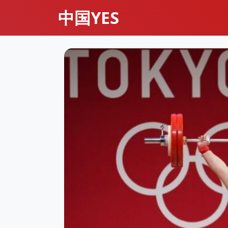
中国YES