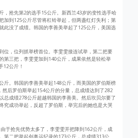
斤，抢先第2的选手15公斤。新西兰43岁的变性选手哈
把加到125公斤尽管将杠铃举起，但两盏红灯失利；第
就此没了成绩。韩国的李善美举起了125公斤，美国选
松到位，位列抓举榜首位。李雯雯接连试举，第二把要
的第三把，李雯雯加到140公斤，成果依然是轻松举
手12公斤！
公斤。韩国的李善美举起148公斤，而美国的罗伯斯榜
，然后罗伯斯举起154公斤的分量，总成绩达到了282
以总成绩278公斤超越韩国的李善美。然后坎贝尔要了
人终究成功举起，反超了罗伯斯，举完后的她也是大哭
由于抢先优势太多了，李雯雯开把降到162公斤，成
。第二把举起创奥运纪录的173公斤，总成绩313公