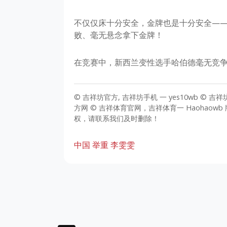
不仅仅床十分安全，金牌也是十分安全——
败、毫无悬念拿下金牌！
在竞赛中，新西兰变性选手哈伯德毫无竞
© 吉祥坊官方, 吉祥坊手机 一 yes10wb © 吉祥
方网 © 吉祥体育官网，吉祥体育一 Haohao
权，请联系我们及时删除！
中国
举重
李雯雯