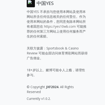
中国YES
中国YES 不承担与您使用本网站及使用本
网站所含任何信息相关的任何责任。作为
使用本网站的条件，您同意免除本网站所
有者因您在
https://yes10wb.com
可能推
荐的任何第三方网站上使用任何服务而产
生的任何索赔。
关联方披露：Sportsbook & Casino
Review 可能会因访问体育博彩网站而获得
广告佣金。
18+岁以上。赌博可能令人上瘾，请理性
参与。
© Copyright
JXF2024
. All Rights
Reserved
Currently v1.0.2.