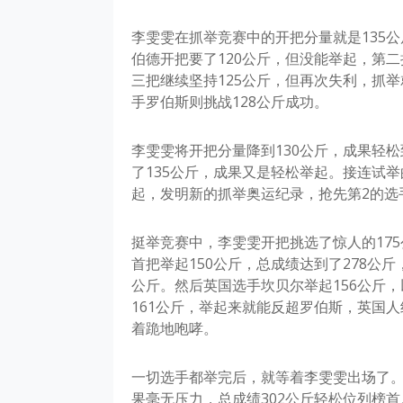
李雯雯在抓举竞赛中的开把分量就是135公
伯德开把要了120公斤，但没能举起，第二
三把继续坚持125公斤，但再次失利，抓举
手罗伯斯则挑战128公斤成功。
李雯雯将开把分量降到130公斤，成果轻
了135公斤，成果又是轻松举起。接连试举
起，发明新的抓举奥运纪录，抢先第2的选
挺举竞赛中，李雯雯开把挑选了惊人的175
首把举起150公斤，总成绩达到了278公斤
公斤。然后英国选手坎贝尔举起156公斤，
161公斤，举起来就能反超罗伯斯，英国
着跪地咆哮。
一切选手都举完后，就等着李雯雯出场了。
果毫无压力，总成绩302公斤轻松位列榜首