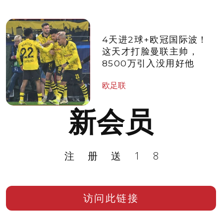
4天进2球+欧冠国际波！
这天才打脸曼联主帅，
8500万引入没用好他
欧足联
新会员
注册送18
访问此链接