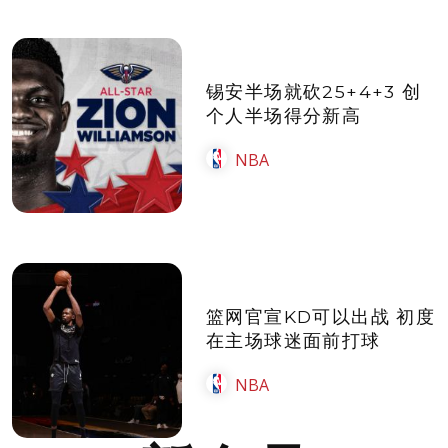
锡安半场就砍25+4+3 创
个人半场得分新高
NBA
篮网官宣KD可以出战 初度
在主场球迷面前打球
NBA