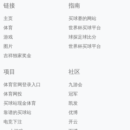
链接
指南
主页
买球赛的网站
体育
世界杯买球平台
游戏
球探足球比分
图片
世界杯买球平台
吉祥独家奖金
项目
社区
体育官网登录入口
九游会
体育网投
冠军
买球站现金体育
凯发
靠谱的买球站
优博
电竞下注
开云