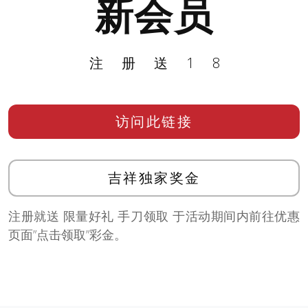
新会员
注册送18
访问此链接
吉祥独家奖金
注册就送 限量好礼 手刀领取 于活动期间内前往优惠
页面”点击领取”彩金。