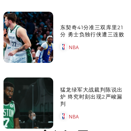
东契奇41分准三双库里21
分 勇士负独行侠遭三连败
NBA
猛龙绿军大战裁判陈说出
炉 终究时刻出现2严峻漏
判
NBA