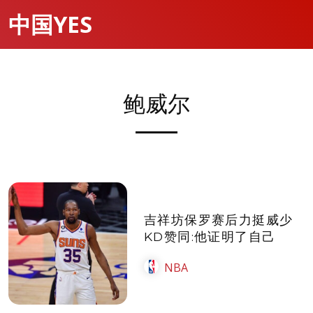
中国YES
鲍威尔
吉祥坊保罗赛后力挺威少
KD赞同:他证明了自己
NBA