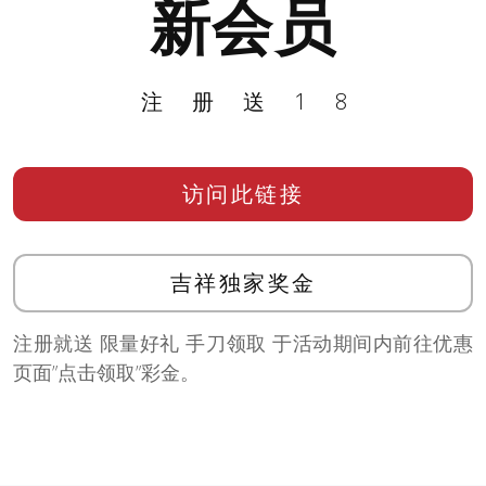
新会员
注册送18
访问此链接
吉祥独家奖金
注册就送 限量好礼 手刀领取 于活动期间内前往优惠
页面”点击领取”彩金。