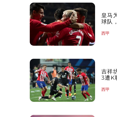
皇马
球队
西甲
吉祥
3遭
西甲