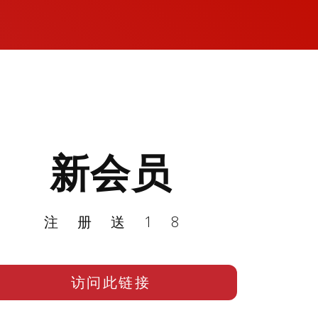
新会员
注册送18
访问此链接