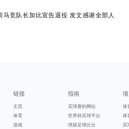
岁前马竞队长加比宣告退役 发文感谢全部人
甲
链接
指南
项
主页
买球赛的网站
体
体育
世界杯买球平台
体
游戏
球探足球比分
买