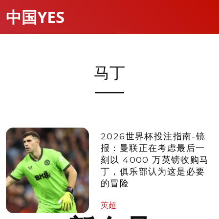
中国YES
马丁
2026世界杯投注指南-镜
报：曼联正在考虑最后一
刻以 4000 万英镑收购马
丁，俱乐部认为这是必要
的冒险
英超