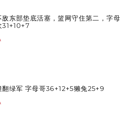
不敌东部垫底活塞，篮网守住第二，字母
31+10+7
A
翻绿军 字母哥36+12+5獭兔25+9
A