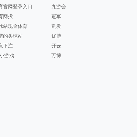
育官网登录入口
九游会
育网投
冠军
球站现金体育
凯发
谱的买球站
优博
竞下注
开云
g小游戏
万博