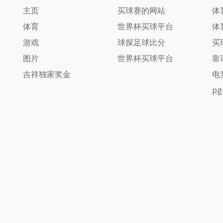
主页
买球赛的网站
体
体育
世界杯买球平台
体
游戏
球探足球比分
买
图片
世界杯买球平台
靠
吉祥独家奖金
电
p