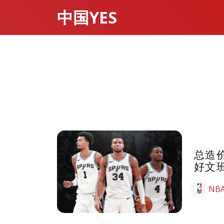
中国YES
总造
好文
NB