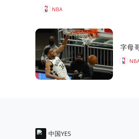
NBA
字母哥
NB
中国YES